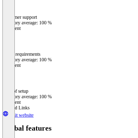
Customer support
0
%
Category average: 100 %
Excellent
Meets requirements
0
%
Category average: 100 %
Excellent
Ease of setup
0
%
Category average: 100 %
Excellent
Related Links
Visit website
Global features