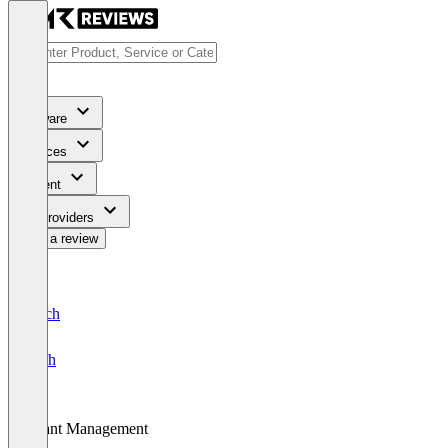
Software
Services
Content
For Providers
Write a review
Deutsch
English
Grant Management