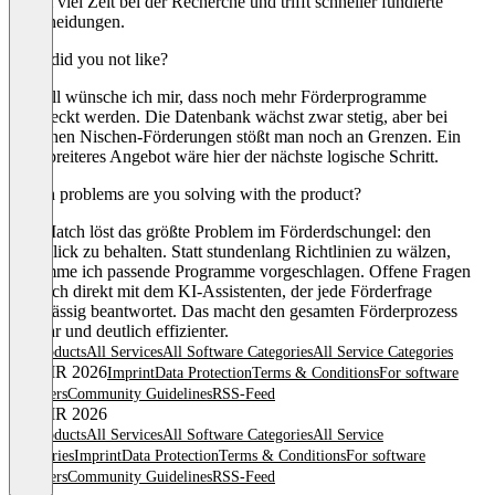
enorm viel Zeit bei der Recherche und trifft schneller fundierte
Entscheidungen.
What did you not like?
Aktuell wünsche ich mir, dass noch mehr Förderprogramme
abgedeckt werden. Die Datenbank wächst zwar stetig, aber bei
einzelnen Nischen-Förderungen stößt man noch an Grenzen. Ein
noch breiteres Angebot wäre hier der nächste logische Schritt.
Which problems are you solving with the product?
StartMatch löst das größte Problem im Förderdschungel: den
Überblick zu behalten. Statt stundenlang Richtlinien zu wälzen,
bekomme ich passende Programme vorgeschlagen. Offene Fragen
kläre ich direkt mit dem KI-Assistenten, der jede Förderfrage
zuverlässig beantwortet. Das macht den gesamten Förderprozess
planbar und deutlich effizienter.
All products
All Services
All Software Categories
All Service Categories
© OMR 2026
Imprint
Data Protection
Terms & Conditions
For software
providers
Community Guidelines
RSS-Feed
© OMR 2026
All products
All Services
All Software Categories
All Service
Categories
Imprint
Data Protection
Terms & Conditions
For software
providers
Community Guidelines
RSS-Feed