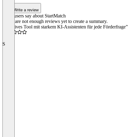
Write a review
What users say about StartMatch
There are not enough reviews yet to create a summary.
“Intuitives Tool mit starkem KI-Assistenten für jede Förderfrage”
5.0
S