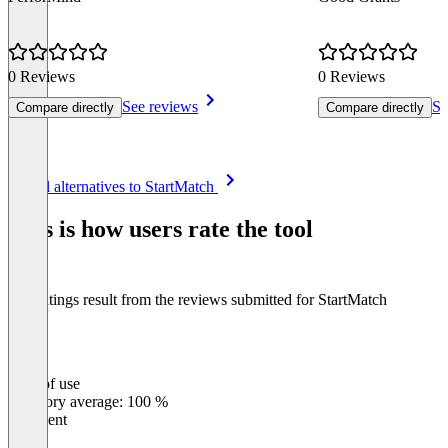
0 Reviews
0 Reviews
See reviews
Se
Compare directly
Compare directly
Item
See all alternatives to StartMatch
1
of
This is how users rate the tool
3
The ratings result from the reviews submitted for StartMatch
Ease of use
0
%
Category average: 100 %
Excellent