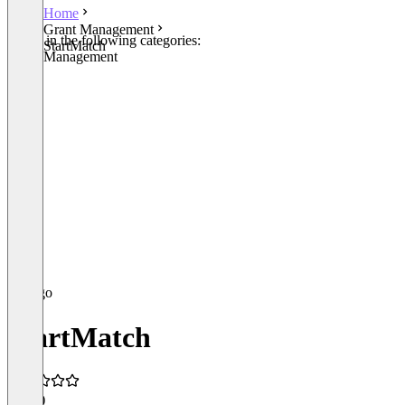
Home
Grant Management
Listed in the following categories:
StartMatch
Grant Management
StartMatch
5.0
(1)