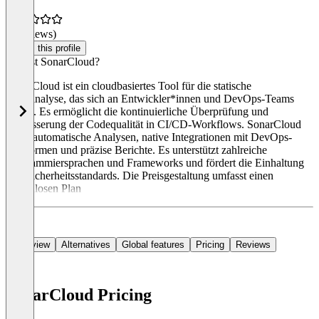
(0 reviews)
Claim this profile
Was ist SonarCloud?
SonarCloud ist ein cloudbasiertes Tool für die statische
Codeanalyse, das sich an Entwickler*innen und DevOps-Teams
richtet. Es ermöglicht die kontinuierliche Überprüfung und
Verbesserung der Codequalität in CI/CD-Workflows. SonarCloud
bietet automatische Analysen, native Integrationen mit DevOps-
Plattformen und präzise Berichte. Es unterstützt zahlreiche
Programmiersprachen und Frameworks und fördert die Einhaltung
von Sicherheitsstandards. Die Preisgestaltung umfasst einen
kostenlosen Plan
Overview
Alternatives
Global features
Pricing
Reviews
SonarCloud Pricing