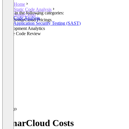
Home
Static Code Analysis
Listed in the following categories:
SonarCloud
Static Code Analysis
SonarCloud Pricings
Static Application Security Testing (SAST)
Development Analytics
Secure Code Review
SonarCloud Costs