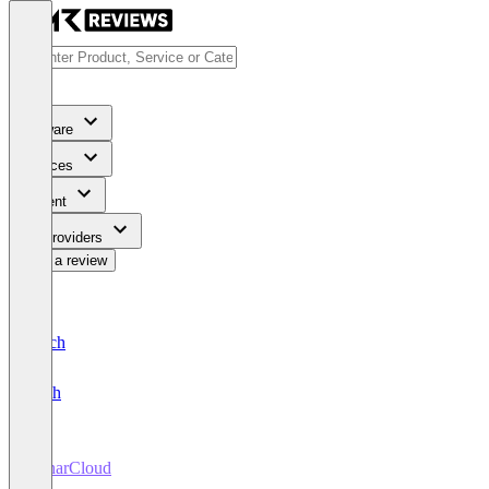
Software
Services
Content
For Providers
Write a review
Deutsch
English
SonarCloud