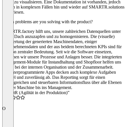
Daten zu visualisieren. Eine Dokumentation ist vorhanden, jedoch
ist man in komplexen Fällen hin und wieder auf SMARTR.solutions
angewiesen.
Which problems are you solving with the product?
SMARTR.factory hilft uns, unsere zahlreichen Datenquellen unter
einem Dach anzuzapfen und zu homogenisieren. Die (visuelle)
Auswertung der generierten Maschinendaten, einiger
Unternehmensdaten und der aus beidem berechneten KPIs sind für
uns von zentraler Bedeutung. Seit wir die Software einsetzen,
verstehen wir unsere Prozesse und Anlagen besser. Die integrierten
Management-Module für Instandhaltung und Shopfloor helfen uns
enorm bei der internen Organisation und der Zusammenarbeit.
Benutzerprogrammierte Apps decken auch komplexe Aufgaben
flexibel und zuverlässig ab. Das Reporting sorgt für einen
umfangreichen und steuerbaren Informationsfluss über alle Ebenen
von der Maschine bis ins Management.
“SmartR (Agilität in der Produktion)”
5.0
O