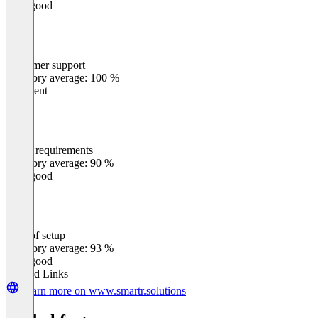
Very good
Customer support
0
%
Category average: 100 %
Excellent
Meets requirements
0
%
Category average: 90 %
Very good
Ease of setup
0
%
Category average: 93 %
Very good
Related Links
Learn more on www.smartr.solutions