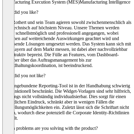
Manufacturing Execution System (MES)
Manufacturing Intelligence
What did you like?
Herr Rothert und sein Team agieren sowohl zwischenmenschlich als
auch technisch auf höchstem Niveau. Unsere Themen werden
immer schnellstmöglich und professionell angegangen, wobei
besonnen auf weitreichende Auswirkungen geachtet wird und
umfassende Lösungen umgesetzt werden. Das System kann sich mit
Big-Playern auf dem Markt messen, ist dabei aber nachvollziehbar
und attraktiv bepreist. Die Fülle an Features, vom Dashboard-
Designer über das Auftragsmanagement bis zur
Instandhaltungskoordination, ist beeindruckend.
What did you not like?
Das eingebundene Reporting-Tool ist in der Handhabung schwierig
und funktionell beschränkt. Die Widget-Vorlagen sind sehr hilfreich,
allerdings nicht vollständig individualisierbar. Dies sorgt für einen
einheitlichen Eindruck, schränkt aber in wenigen Fällen die
Darstellungsmöglichkeiten ein. Zuletzt lässt sich die Schriftart nicht
ändern, wodurch diese potenziell die Corporate Identity-Richtlinien
verfehlt.
Which problems are you solving with the product?