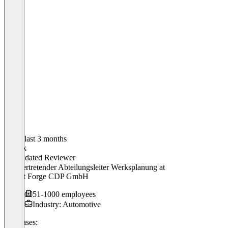
In the last 3 months
Patrick
Validated Reviewer
Stellvertretender Abteilungsleiter Werksplanung
at
Bharat Forge CDP GmbH
51-1000 employees
Industry: Automotive
Use cases: