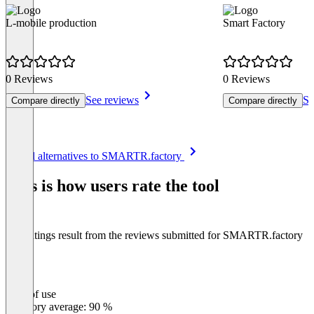
L-mobile production
Smart Factory
0 Reviews
0 Reviews
See reviews
Se
Compare directly
Compare directly
Item
See all alternatives to SMARTR.factory
1
of
This is how users rate the tool
8
The ratings result from the reviews submitted for SMARTR.factory
Ease of use
0
%
Category average: 90 %