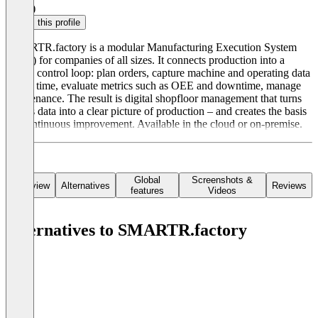
4.8
(4)
Claim this profile
SMARTR.factory is a modular Manufacturing Execution System
(MES) for companies of all sizes. It connects production into a
closed control loop: plan orders, capture machine and operating data
in real time, evaluate metrics such as OEE and downtime, manage
maintenance. The result is digital shopfloor management that turns
all this data into a clear picture of production – and creates the basis
for continuous improvement. Available in the cloud or on-premise.
Global
Screenshots &
Overview
Alternatives
Reviews
features
Videos
Alternatives to SMARTR.factory