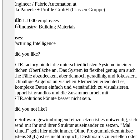
Data Engineer / Fabric Automation
at
Akzenta Paneele + Profile GmbH (Classen Gruppe)
51-1000 employees
Industry: Building Materials
Use cases:
Manufacturing Intelligence
What did you like?
SMARTR.factory bindet die unterschiedlichsten Systeme in einer
einheitlichen Oberfläche an. Das System ist flexibel genug um auch
exotische Fälle abzudecken, aber dennoch geradlinig und fokussiert.
Ein reichhaltige Angebot an visuellen Elementen erleichtert es,
selbst komplexe Daten einfach und verständlich zu visualisieren.
Der Support ist grandios und die Zusammenarbeit mit
SMARTR.solutions könnte besser nicht sein.
What did you not like?
Um die Software gewinnbringend einzusetzen ist es notwendig, sich
umfassend mit ihr und ihrer Struktur auseinander zu setzen. "Mal
eben schnell" geht hier nicht immer. Ohne Programmierkenntnisse
(wenigstens SQL) ist es nicht möglich, Dashboards zu erstellen oder