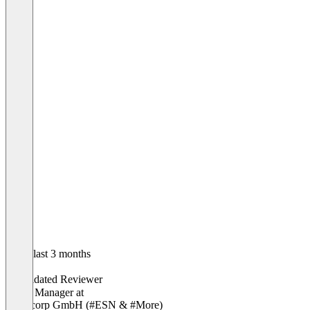
In the last 3 months
Oktay
Validated Reviewer
OpEx Manager
at
Nutracorp GmbH (#ESN & #More)