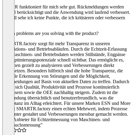
Smart R funktioniert für mich sehr gut. Rückmeldungen werden
schnell berücksichtigt und die Anwendung wird laufend verbessert.
Aktuell sehe ich keine Punkte, die ich kritisieren oder verbessern
würde
Which problems are you solving with the product?
SMARTR.factory sorgt für mehr Transparenz in unseren
Produktions- und Betriebsabläufen. Durch die Echtzeit-Erfassung
von Maschinen- und Betriebsdaten werden Stillstände, Engpässe
und Optimierungspotenziale schnell sichtbar. Das ermöglicht es,
Ursachen gezielt zu analysieren und Verbesserungen direkt
umzusetzen. Besonders hilfreich sind die hohe Transparenz, die
schnelle Erkennung von Störungen und die Möglichkeit,
Entscheidungen auf Basis von aktuellen Daten zu treffen. Dadurch
lassen sich Qualität, Produktivität und Prozesse kontinuierlich
verbessern sowie die OEE nachhaltig steigern. Zudem ist die
Anwendung übersichtlich und benutzerfreundlich, was die
Akzeptanz im Alltag erleichtert. Für unsere Marken ESN und More
schafft SMARTR.factory einen echten Mehrwert, indem Prozesse
effizienter gestaltet und Verbesserungen messbar gemacht werden.
“Top Anbieter für Echtzeitmessung von Maschinen- und
Verbrauchsmessung”