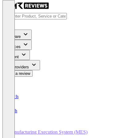
Software
Services
Content
For Providers
Write a review
Deutsch
English
Manufacturing Execution System (MES)