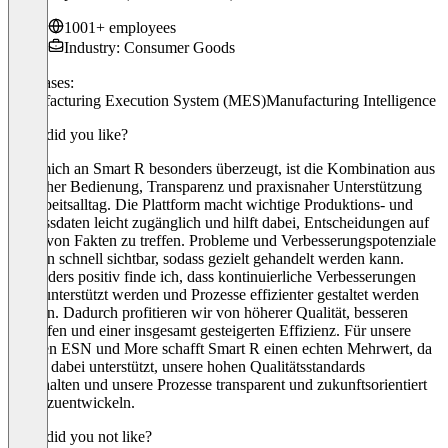
1001+ employees
Industry: Consumer Goods
Use cases:
Manufacturing Execution System (MES)
Manufacturing Intelligence
What did you like?
Was mich an Smart R besonders überzeugt, ist die Kombination aus
einfacher Bedienung, Transparenz und praxisnaher Unterstützung
im Arbeitsalltag. Die Plattform macht wichtige Produktions- und
Prozessdaten leicht zugänglich und hilft dabei, Entscheidungen auf
Basis von Fakten zu treffen. Probleme und Verbesserungspotenziale
werden schnell sichtbar, sodass gezielt gehandelt werden kann.
Besonders positiv finde ich, dass kontinuierliche Verbesserungen
aktiv unterstützt werden und Prozesse effizienter gestaltet werden
können. Dadurch profitieren wir von höherer Qualität, besseren
Abläufen und einer insgesamt gesteigerten Effizienz. Für unsere
Marken ESN und More schafft Smart R einen echten Mehrwert, da
es uns dabei unterstützt, unsere hohen Qualitätsstandards
einzuhalten und unsere Prozesse transparent und zukunftsorientiert
weiterzuentwickeln.
What did you not like?