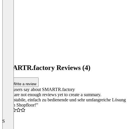
SMARTR.factory Reviews (4)
Write a review
What users say about SMARTR.factory
There are not enough reviews yet to create a summary.
“Eine stabile, einfach zu bedienende und sehr umfangreiche Lösung
für den Shopfloor!”
4.0
S