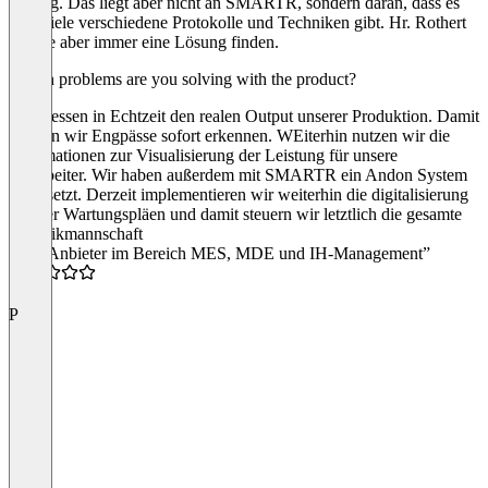
knifflig. Das liegt aber nicht an SMARTR, sondern daran, dass es
sehr viele verschiedene Protokolle und Techniken gibt. Hr. Rothert
konnte aber immer eine Lösung finden.
Which problems are you solving with the product?
Wir messen in Echtzeit den realen Output unserer Produktion. Damit
können wir Engpässe sofort erkennen. WEiterhin nutzen wir die
Informationen zur Visualisierung der Leistung für unsere
Mitarbeiter. Wir haben außerdem mit SMARTR ein Andon System
umgesetzt. Derzeit implementieren wir weiterhin die digitalisierung
unserer Wartungspläen und damit steuern wir letztlich die gesamte
Technikmannschaft
“Top Anbieter im Bereich MES, MDE und IH-Management”
5.0
P