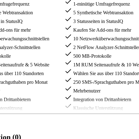
mfragefrequenz
1-minütige Umfragefrequenz
e Webtransaktion
5 Synthetische Webtransaktion
 in StatusIQ
3 Statusseiten in StatusIQ
d-ons für mehr
Kaufen Sie Add-ons für mehr
rwachungsschnittstellen
10 Netzwerküberwachungsschnitt
lyzer-Schnittstellen
2 NetFlow Analyzer-Schnittstelle
kolle
500 MB-Protokolle
tenaufrufe & 5 Website
1M RUM Seitenaufrufe & 10 Web
s über 110 Standorten
Wählen Sie aus über 110 Standor
achguthaben pro Monat
250 SMS-/Sprachguthaben pro M
Mehrbenutzer
n Drittanbietern
Integration von Drittanbietern
terstützung
Klassische Unterstützung
ion (0)