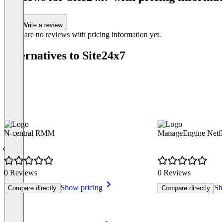
Write a review
There are no reviews with pricing information yet.
Alternatives to Site24x7
N-central RMM
ManageEngine Netf
0 Reviews
0 Reviews
Show pricing
Sh
Compare directly
Compare directly
Item