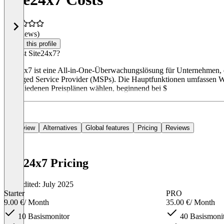
(0 reviews)
Claim this profile
Was ist Site24x7?
Site24x7 ist eine All-in-One-Überwachungslösung für Unternehmen, 
Managed Service Provider (MSPs). Die Hauptfunktionen umfassen 
verschiedenen Preisplänen wählen, beginnend bei $
Overview
Alternatives
Global features
Pricing
Reviews
Site24x7 Pricing
Last edited: July 2025
Starter
PRO
9.00 €
/ Month
35.00 €
/ Month
10 Basismonitor
40 Basismoni