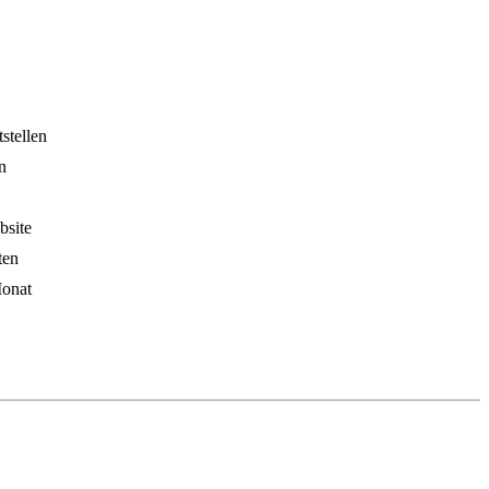
stellen
n
site
ten
onat