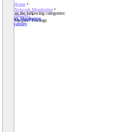
Home
Network Monitoring
Listed in the following categories:
Site24x7
Network Monitoring
Site24x7 Pricings
Observability