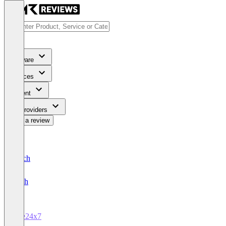
Software
Services
Content
For Providers
Write a review
Deutsch
English
Site24x7