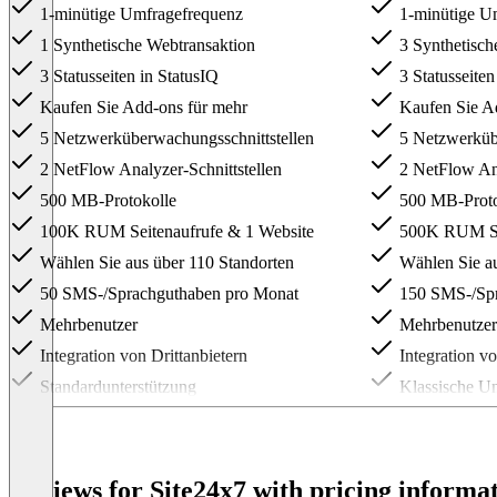
1-minütige Umfragefrequenz
1-minütige U
1 Synthetische Webtransaktion
3 Synthetisch
3 Statusseiten in StatusIQ
3 Statusseiten
Kaufen Sie Add-ons für mehr
Kaufen Sie Ad
5 Netzwerküberwachungsschnittstellen
5 Netzwerkübe
2 NetFlow Analyzer-Schnittstellen
2 NetFlow Ana
500 MB-Protokolle
500 MB-Proto
100K RUM Seitenaufrufe & 1 Website
500K RUM Sei
Wählen Sie aus über 110 Standorten
Wählen Sie au
50 SMS-/Sprachguthaben pro Monat
150 SMS-/Spr
Mehrbenutzer
Mehrbenutzer
Integration von Drittanbietern
Integration vo
Standardunterstützung
Klassische Un
Item
1
of
4
Reviews for Site24x7 with pricing informat