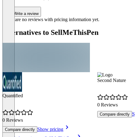
Write a review
There are no reviews with pricing information yet.
Alternatives to SellMeThisPen
Second Nature
Quantified
0 Reviews
Sh
Compare directly
0 Reviews
Show pricing
Compare directly
Item