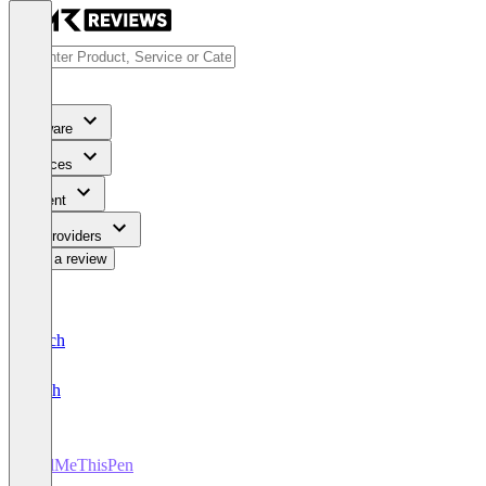
Software
Services
Content
For Providers
Write a review
Deutsch
English
SellMeThisPen