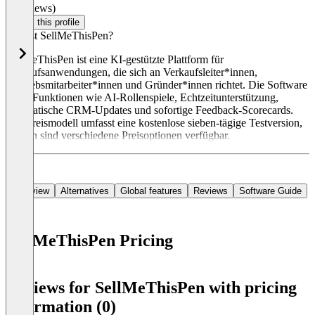
(0 reviews)
Claim this profile
Was ist SellMeThisPen?
SellMeThisPen ist eine KI-gestützte Plattform für
Verkaufsanwendungen, die sich an Verkaufsleiter*innen,
Vertriebsmitarbeiter*innen und Gründer*innen richtet. Die Software
bietet Funktionen wie AI-Rollenspiele, Echtzeitunterstützung,
automatische CRM-Updates und sofortige Feedback-Scorecards.
Das Preismodell umfasst eine kostenlose sieben-tägige Testversion,
danach sind verschiedene Preisoptionen verfügbar.
Overview
Alternatives
Global features
Reviews
Software Guide
SellMeThisPen Pricing
Item
1
Reviews for SellMeThisPen with pricing
of
information (0)
0