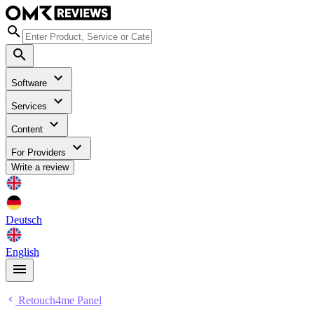
Software
Services
Content
For Providers
Write a review
Deutsch
English
Retouch4me Panel