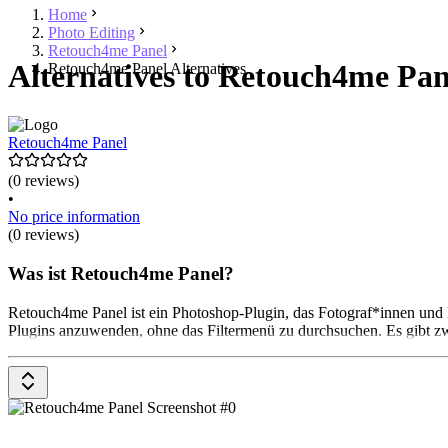
Home
Photo Editing
Retouch4me Panel
Alternatives to Retouch4me Pan
Retouch4me Panel Alternatives
Retouch4me Panel
(0 reviews)
•
No price information
(0 reviews)
Was ist Retouch4me Panel?
Retouch4me Panel ist ein Photoshop-Plugin, das Fotograf*innen und Bil
Plugins anzuwenden, ohne das Filtermenü zu durchsuchen. Es gibt z