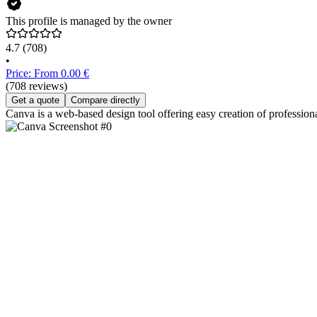
This profile is managed by the owner
4.7
(708)
•
Price: From 0.00 €
(708 reviews)
Get a quote
Compare directly
Canva is a web-based design tool offering easy creation of professi