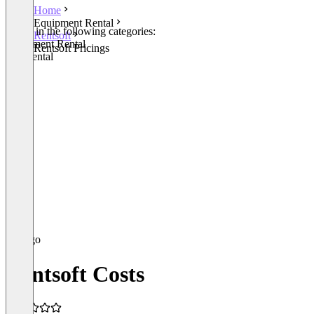
Home
Equipment Rental
Listed in the following categories:
Rentsoft
Equipment Rental
Rentsoft Pricings
Car Rental
Rentsoft Costs