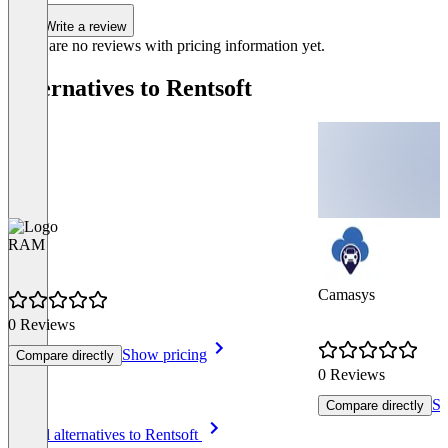
Write a review
There are no reviews with pricing information yet.
Alternatives to Rentsoft
RAM
Camasys
0 Reviews
Show pricing
Compare directly
0 Reviews
Sh
Compare directly
Item
See all alternatives to Rentsoft
1