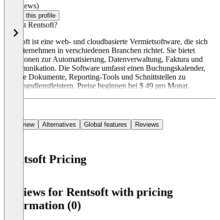
(0 reviews)
Claim this profile
Was ist Rentsoft?
Rentsoft ist eine web- und cloudbasierte Vermietsoftware, die sich
an Unternehmen in verschiedenen Branchen richtet. Sie bietet
Funktionen zur Automatisierung, Datenverwaltung, Faktura und
Kommunikation. Die Software umfasst einen Buchungskalender,
digitale Dokumente, Reporting-Tools und Schnittstellen zu
Zahlungsdienstleistern. Preise beginnen bei $ 49 pro Monat.
Overview
Alternatives
Global features
Reviews
Rentsoft Pricing
Item
1
Reviews for Rentsoft with pricing
of
information (0)
0