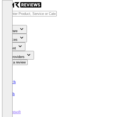
Software
Services
Content
For Providers
Write a review
Deutsch
English
Rentsoft