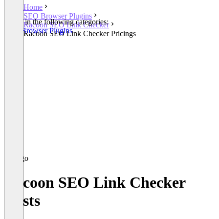
Home
SEO Browser Plugins
Listed in the following categories:
Racoon SEO Link Checker
SEO Browser Plugins
Racoon SEO Link Checker Pricings
Racoon SEO Link Checker
Costs