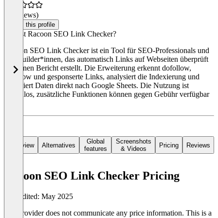
(0 reviews)
Claim this profile
Was ist Racoon SEO Link Checker?
Racoon SEO Link Checker ist ein Tool für SEO-Professionals und
Linkbuilder*innen, das automatisch Links auf Webseiten überprüft
und einen Bericht erstellt. Die Erweiterung erkennt dofollow,
nofollow und gesponserte Links, analysiert die Indexierung und
exportiert Daten direkt nach Google Sheets. Die Nutzung ist
kostenlos, zusätzliche Funktionen können gegen Gebühr verfügbar
sein.
Global
Screenshots
Overview
Alternatives
Pricing
Reviews
features
& Videos
Racoon SEO Link Checker Pricing
Last edited: May 2025
The provider does not communicate any price information. This is a