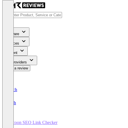
Software
Services
Content
For Providers
Write a review
Deutsch
English
Racoon SEO Link Checker