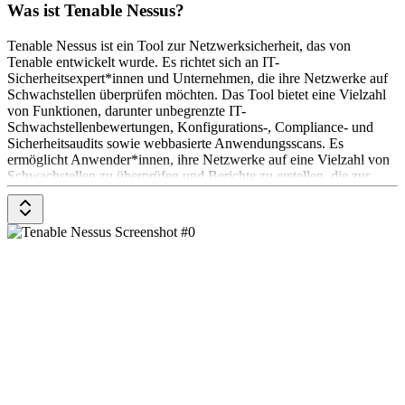
Was ist Tenable Nessus?
Tenable Nessus ist ein Tool zur Netzwerksicherheit, das von
Tenable entwickelt wurde. Es richtet sich an IT-
Sicherheitsexpert*innen und Unternehmen, die ihre Netzwerke auf
Schwachstellen überprüfen möchten. Das Tool bietet eine Vielzahl
von Funktionen, darunter unbegrenzte IT-
Schwachstellenbewertungen, Konfigurations-, Compliance- und
Sicherheitsaudits sowie webbasierte Anwendungsscans. Es
ermöglicht Anwender*innen, ihre Netzwerke auf eine Vielzahl von
Schwachstellen zu überprüfen und Berichte zu erstellen, die zur
Behebung dieser Schwachstellen verwendet werden können.
Tenable Nessus wird in zwei Versionen angeboten: Nessus Expert
und Nessus Professional. Die Preise beginnen bei $5,990 pro Jahr
für Nessus Expert und $3,990 pro Jahr für Nessus Professional.
Zusätzliche Support- und Schulungsoptionen sind gegen Aufpreis
erhältlich.