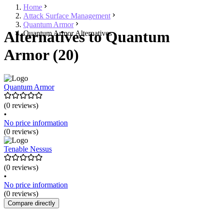
Home
Attack Surface Management
Quantum Armor
Alternatives to Quantum
Quantum Armor Alternatives
Armor (20)
Quantum Armor
(0 reviews)
•
No price information
(0 reviews)
Tenable Nessus
(0 reviews)
•
No price information
(0 reviews)
Compare directly