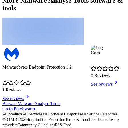
More Malware Analyse Tools software &
tools
Coro
Malwarebytes Endpoint Protection 1.2
0 Reviews
See reviews
1 Reviews
See reviews
Item
Browse Malware Analyse Tools
1
Go to PolySwarm
of
All products
All Services
All Software Categories
All Service Categories
3
© OMR 2026
Imprint
Data Protection
Terms & Conditions
For software
providers
Community Guidelines
RSS-Feed