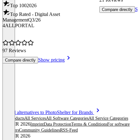
Top 100
2026
Sh
Compare directly
Top Rated - Digital Asset
Management
Q3/26
4ALLPORTAL
97 Reviews
Show pricing
Compare directly
Item
See all alternatives to PhotoShelter for Brands
1
All products
All Services
All Software Categories
All Service Categories
of
© OMR 2026
Imprint
Data Protection
Terms & Conditions
For software
8
providers
Community Guidelines
RSS-Feed
© OMR 2026