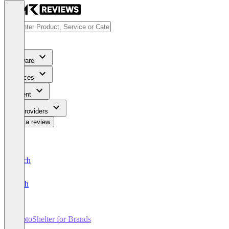
Software
Services
Content
For Providers
Write a review
Deutsch
English
PhotoShelter for Brands