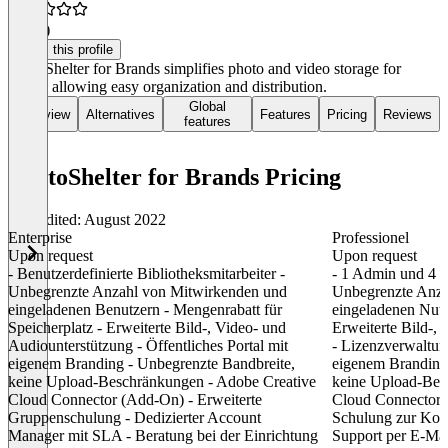
4.0
(1)
Claim this profile
PhotoShelter for Brands simplifies photo and video storage for
teams, allowing easy organization and distribution.
Global
Overview
Alternatives
Features
Pricing
Reviews
features
PhotoShelter for Brands Pricing
Last edited: August 2022
Enterprise
Professionel
Upon request
Upon request
- Benutzerdefinierte Bibliotheksmitarbeiter -
- 1 Admin und 4 zu
Unbegrenzte Anzahl von Mitwirkenden und
Unbegrenzte Anza
eingeladenen Benutzern - Mengenrabatt für
eingeladenen Nutz
Speicherplatz - Erweiterte Bild-, Video- und
Erweiterte Bild-,
Audiounterstützung - Öffentliches Portal mit
- Lizenzverwaltung
eigenem Branding - Unbegrenzte Bandbreite,
eigenem Branding
keine Upload-Beschränkungen - Adobe Creative
keine Upload-Bes
Cloud Connector (Add-On) - Erweiterte
Cloud Connector 
Gruppenschulung - Dedizierter Account
Schulung zur Kont
Manager mit SLA - Beratung bei der Einrichtung
Support per E-Mai