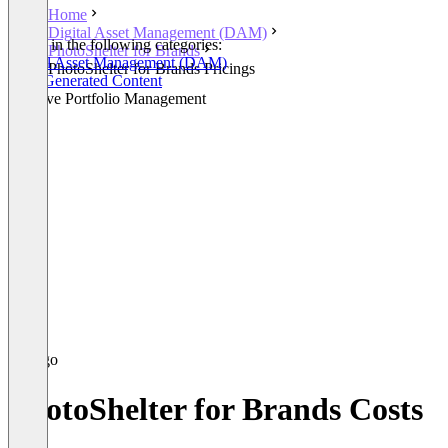
Home
Digital Asset Management (DAM)
Listed in the following categories:
PhotoShelter for Brands
Digital Asset Management (DAM)
PhotoShelter for Brands Pricings
User-Generated Content
Creative Portfolio Management
PhotoShelter for Brands Costs