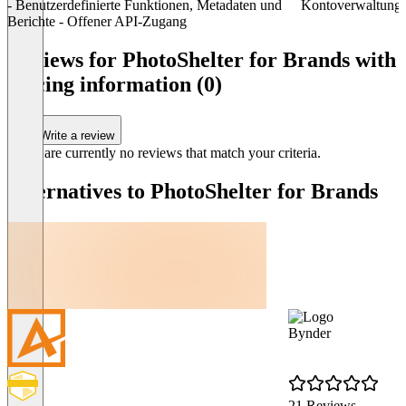
- Benutzerdefinierte Funktionen, Metadaten und
Kontoverwaltung 
Berichte - Offener API-Zugang
Item
1
Reviews for PhotoShelter for Brands with
of
pricing information (0)
3
Write a review
There are currently no reviews that match your criteria.
Alternatives to PhotoShelter for Brands
Bynder
21 Reviews