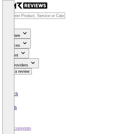
Software
Services
Content
For Providers
Write a review
Deutsch
English
myconvento