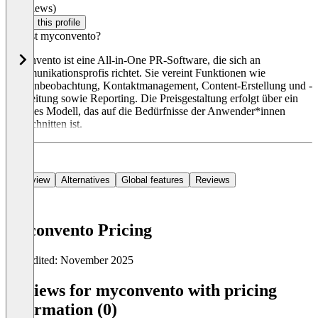
(0 reviews)
Claim this profile
Was ist myconvento?
myconvento ist eine All-in-One PR-Software, die sich an
Kommunikationsprofis richtet. Sie vereint Funktionen wie
Medienbeobachtung, Kontaktmanagement, Content-Erstellung und -
Verbreitung sowie Reporting. Die Preisgestaltung erfolgt über ein
flexibles Modell, das auf die Bedürfnisse der Anwender*innen
zugeschnitten ist.
Overview
Alternatives
Global features
Reviews
myconvento Pricing
Last edited: November 2025
Item
1
Reviews for myconvento with pricing
of
information (0)
0