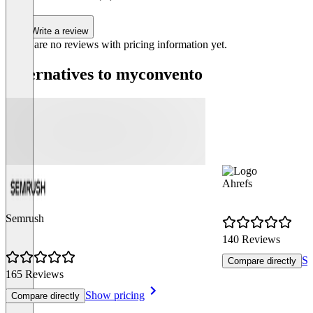
Write a review
There are no reviews with pricing information yet.
Alternatives to myconvento
Ahrefs
Semrush
140 Reviews
Sh
Compare directly
165 Reviews
Show pricing
Compare directly