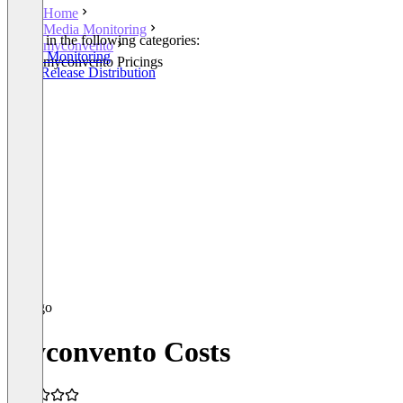
Home
Media Monitoring
Listed in the following categories:
myconvento
Media Monitoring
myconvento Pricings
Press Release Distribution
myconvento Costs