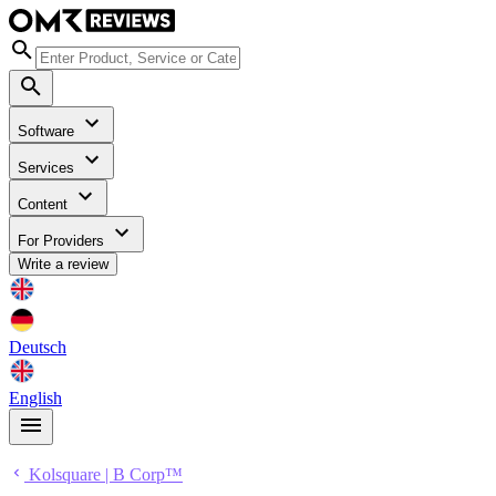
Software
Services
Content
For Providers
Write a review
Deutsch
English
Kolsquare | B Corp™️