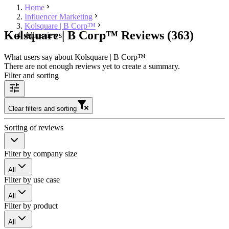
Home
Influencer Marketing
Kolsquare | B Corp™️
Kolsquare | B Corp™️ Reviews (363)
All reviews
What users say about Kolsquare | B Corp™️
There are not enough reviews yet to create a summary.
Filter and sorting
Clear filters and sorting
Sorting of reviews
Filter by company size
All
Filter by use case
All
Filter by product
All