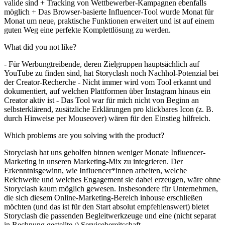
valide sind + Tracking von Wettbewerber-Kampagnen ebenfalls
möglich + Das Browser-basierte Influencer-Tool wurde Monat für
Monat um neue, praktische Funktionen erweitert und ist auf einem
guten Weg eine perfekte Komplettlösung zu werden.
What did you not like?
- Für Werbungtreibende, deren Zielgruppen hauptsächlich auf
YouTube zu finden sind, hat Storyclash noch Nachhol-Potenzial bei
der Creator-Recherche - Nicht immer wird vom Tool erkannt und
dokumentiert, auf welchen Plattformen über Instagram hinaus ein
Creator aktiv ist - Das Tool war für mich nicht von Beginn an
selbsterklärend, zusätzliche Erklärungen pro klickbares Icon (z. B.
durch Hinweise per Mouseover) wären für den Einstieg hilfreich.
Which problems are you solving with the product?
Storyclash hat uns geholfen binnen weniger Monate Influencer-
Marketing in unseren Marketing-Mix zu integrieren. Der
Erkenntnisgewinn, wie Influencer*innen arbeiten, welche
Reichweite und welches Engagement sie dabei erzeugen, wäre ohne
Storyclash kaum möglich gewesen. Insbesondere für Unternehmen,
die sich diesem Online-Marketing-Bereich inhouse erschließen
möchten (und das ist für den Start absolut empfehlenswert) bietet
Storyclash die passenden Begleitwerkzeuge und eine (nicht separat
in Rechnung gestellte ;) Servicebereitschaft.