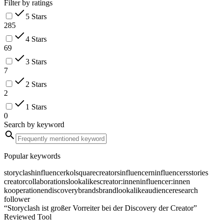
Filter by ratings
5 Stars
285
4 Stars
69
3 Stars
7
2 Stars
2
1 Stars
0
Search by keyword
Popular keywords
storyclash
influencer
kolsquare
creators
influencern
influencers
stories
creator
collaborations
lookalikes
creator:innen
influencer:innen
kooperationen
discovery
brands
brand
lookalike
audience
research
follower
“Storyclash ist großer Vorreiter bei der Discovery der Creator”
Reviewed Tool