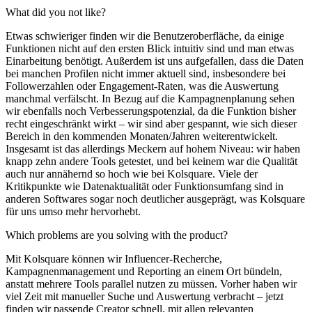
What did you not like?
Etwas schwieriger finden wir die Benutzeroberfläche, da einige
Funktionen nicht auf den ersten Blick intuitiv sind und man etwas
Einarbeitung benötigt. Außerdem ist uns aufgefallen, dass die Daten
bei manchen Profilen nicht immer aktuell sind, insbesondere bei
Followerzahlen oder Engagement-Raten, was die Auswertung
manchmal verfälscht. In Bezug auf die Kampagnenplanung sehen
wir ebenfalls noch Verbesserungspotenzial, da die Funktion bisher
recht eingeschränkt wirkt – wir sind aber gespannt, wie sich dieser
Bereich in den kommenden Monaten/Jahren weiterentwickelt.
Insgesamt ist das allerdings Meckern auf hohem Niveau: wir haben
knapp zehn andere Tools getestet, und bei keinem war die Qualität
auch nur annähernd so hoch wie bei Kolsquare. Viele der
Kritikpunkte wie Datenaktualität oder Funktionsumfang sind in
anderen Softwares sogar noch deutlicher ausgeprägt, was Kolsquare
für uns umso mehr hervorhebt.
Which problems are you solving with the product?
Mit Kolsquare können wir Influencer-Recherche,
Kampagnenmanagement und Reporting an einem Ort bündeln,
anstatt mehrere Tools parallel nutzen zu müssen. Vorher haben wir
viel Zeit mit manueller Suche und Auswertung verbracht – jetzt
finden wir passende Creator schnell, mit allen relevanten