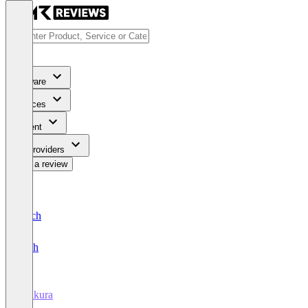
Software
Services
Content
For Providers
Write a review
Deutsch
English
Kalkura