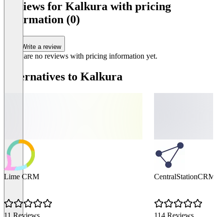
Reviews for Kalkura with pricing
Server in Deu
information (0)
DSGVO-kon
Monatlich kü
Write a review
Item
There are no reviews with pricing information yet.
1
of
3
Alternatives to Kalkura
Lime CRM
CentralStationCRM
11 Reviews
114 Reviews