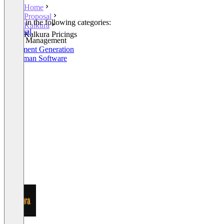
Home
Proposal
Listed in the following categories:
Kalkura
Proposal
Kalkura Pricings
Quote Management
Document Generation
Craftsman Software