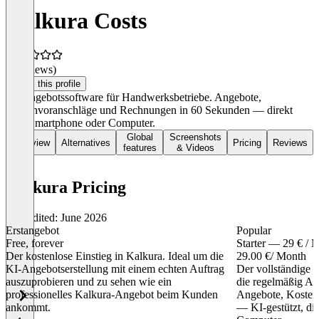
Kalkura Costs
(0 reviews)
Claim this profile
KI-Angebotssoftware für Handwerksbetriebe. Angebote,
Kostenvoranschläge und Rechnungen in 60 Sekunden — direkt
vom Smartphone oder Computer.
Global
Screenshots
Overview
Alternatives
Pricing
Reviews
features
& Videos
Kalkura Pricing
Last edited: June 2026
Erstangebot
Popular
Free, forever
Starter — 29 € / 
Der kostenlose Einstieg in Kalkura. Ideal um die
29.00 €
/ Month
KI-Angebotserstellung mit einem echten Auftrag
Der vollständige 
auszuprobieren und zu sehen wie ein
die regelmäßig An
professionelles Kalkura-Angebot beim Kunden
Angebote, Kosten
ankommt.
— KI-gestützt, di