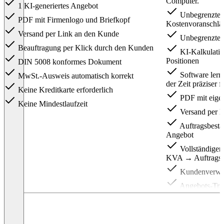
Computer.
1 KI-generiertes Angebot
Unbegrenzte 
PDF mit Firmenlogo und Briefkopf
Kostenvoranschlä
Versand per Link an den Kunde
Unbegrenzte
Beauftragung per Klick durch den Kunden
KI-Kalkulatio
Positionen
DIN 5008 konformes Dokument
Software lern
MwSt.-Ausweis automatisch korrekt
der Zeit präziser 
Keine Kreditkarte erforderlich
PDF mit eige
Keine Mindestlaufzeit
Versand per L
Auftragsbestä
Angebot
Vollständige
KVA → Auftragsb
Kundenverwa
Angebots-Tra
abgelehnt)
DIN 5008 Fo
GoBD-konfor