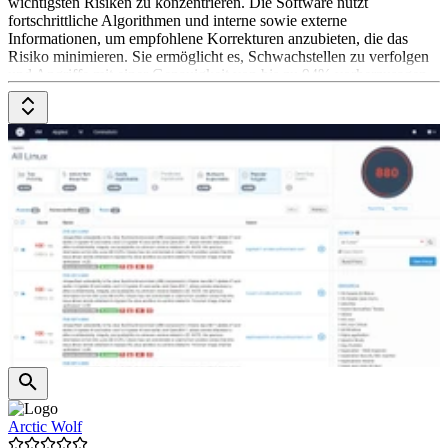
wichtigsten Risiken zu konzentrieren. Die Software nutzt
fortschrittliche Algorithmen und interne sowie externe
Informationen, um empfohlene Korrekturen anzubieten, die das
Risiko minimieren. Sie ermöglicht es, Schwachstellen zu verfolgen
und Angriffe mit einer Genauigkeit von bis zu 94% vorherzusagen.
Das Pricing-Modell ist in zwei Stufen unterteilt: Advantage und
Premier. Advantage bietet eine effiziente Möglichkeit, das
Risikoprofil zu reduzieren, während Premier ein erweitertes
Verständnis von Bedrohungen und optimierte
Schwachstellenmanagement-Workflows bietet.
Arctic Wolf