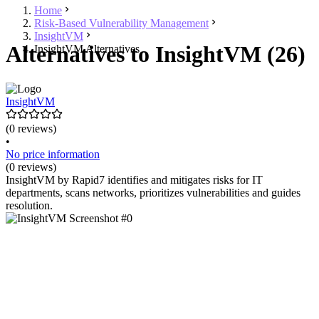
Home
Risk-Based Vulnerability Management
InsightVM
Alternatives to InsightVM (26)
InsightVM Alternatives
InsightVM
(0 reviews)
•
No price information
(0 reviews)
InsightVM by Rapid7 identifies and mitigates risks for IT
departments, scans networks, prioritizes vulnerabilities and guides
resolution.