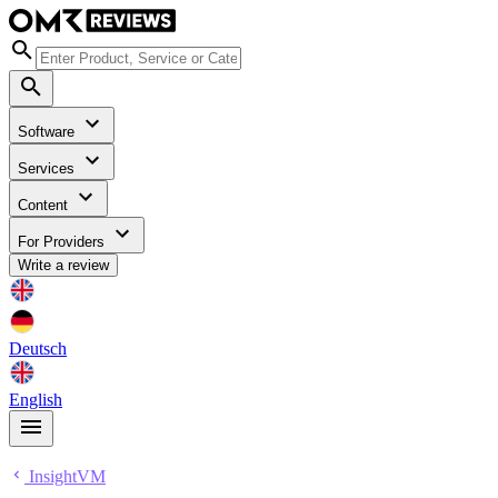
Software
Services
Content
For Providers
Write a review
Deutsch
English
InsightVM