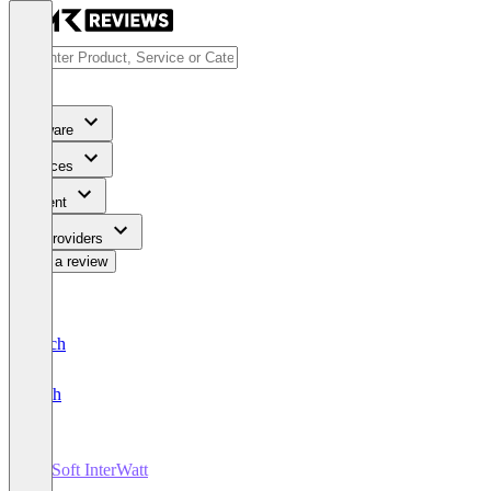
Software
Services
Content
For Providers
Write a review
Deutsch
English
IngSoft InterWatt