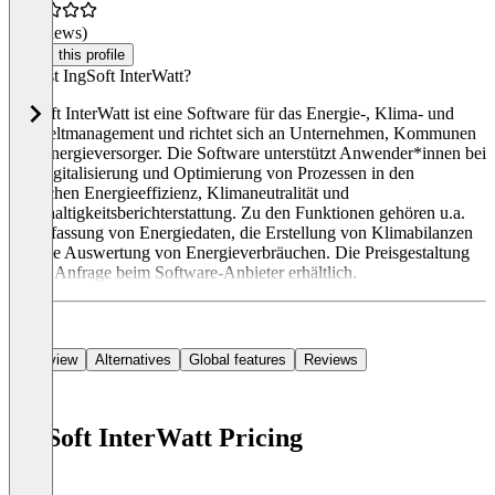
(0 reviews)
Claim this profile
Was ist IngSoft InterWatt?
IngSoft InterWatt ist eine Software für das Energie-, Klima- und
Umweltmanagement und richtet sich an Unternehmen, Kommunen
und Energieversorger. Die Software unterstützt Anwender*innen bei
der Digitalisierung und Optimierung von Prozessen in den
Bereichen Energieeffizienz, Klimaneutralität und
Nachhaltigkeitsberichterstattung. Zu den Funktionen gehören u.a.
die Erfassung von Energiedaten, die Erstellung von Klimabilanzen
und die Auswertung von Energieverbräuchen. Die Preisgestaltung
ist auf Anfrage beim Software-Anbieter erhältlich.
Overview
Alternatives
Global features
Reviews
IngSoft InterWatt Pricing
Item