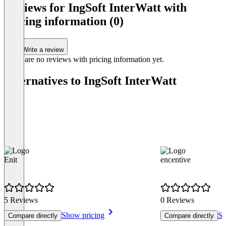
1
Reviews for IngSoft InterWatt with
of
pricing information (0)
0
Write a review
There are no reviews with pricing information yet.
Alternatives to IngSoft InterWatt
Enit
encentive
5 Reviews
0 Reviews
Show pricing
Sh
Compare directly
Compare directly