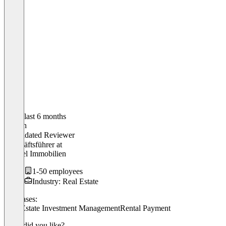
In the last 6 months
Torben
Validated Reviewer
Geschäftsführer
at
Wenzel Immobilien
1-50 employees
Industry: Real Estate
Use cases:
Real Estate Investment Management
Rental Payment
What did you like?