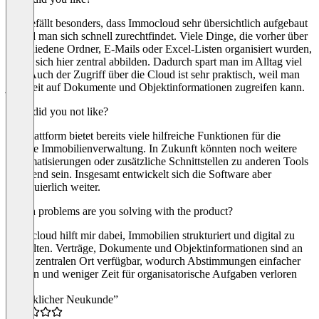
Mir gefällt besonders, dass Immocloud sehr übersichtlich aufgebaut
ist und man sich schnell zurechtfindet. Viele Dinge, die vorher über
verschiedene Ordner, E-Mails oder Excel-Listen organisiert wurden,
lassen sich hier zentral abbilden. Dadurch spart man im Alltag viel
Zeit. Auch der Zugriff über die Cloud ist sehr praktisch, weil man
jederzeit auf Dokumente und Objektinformationen zugreifen kann.
What did you not like?
Die Plattform bietet bereits viele hilfreiche Funktionen für die
digitale Immobilienverwaltung. In Zukunft könnten noch weitere
Automatisierungen oder zusätzliche Schnittstellen zu anderen Tools
spannend sein. Insgesamt entwickelt sich die Software aber
kontinuierlich weiter.
Which problems are you solving with the product?
Immocloud hilft mir dabei, Immobilien strukturiert und digital zu
verwalten. Verträge, Dokumente und Objektinformationen sind an
einem zentralen Ort verfügbar, wodurch Abstimmungen einfacher
werden und weniger Zeit für organisatorische Aufgaben verloren
geht.
“Glücklicher Neukunde”