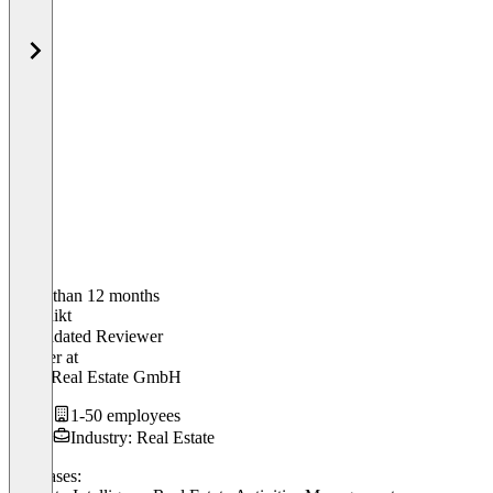
Older than 12 months
Benedikt
Validated Reviewer
Inhaber
at
Japes Real Estate GmbH
1-50 employees
Industry: Real Estate
Use cases: