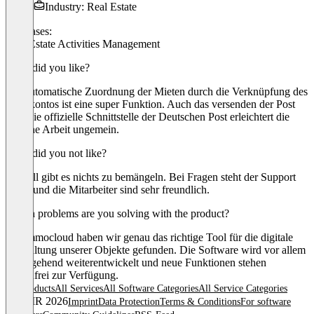
Industry: Real Estate
Use cases:
Real Estate Activities Management
What did you like?
Die automatische Zuordnung der Mieten durch die Verknüpfung des
Bankkontos ist eine super Funktion. Auch das versenden der Post
über die offizielle Schnittstelle der Deutschen Post erleichtert die
tägliche Arbeit ungemein.
What did you not like?
Aktuell gibt es nichts zu bemängeln. Bei Fragen steht der Support
bereit und die Mitarbeiter sind sehr freundlich.
Which problems are you solving with the product?
Mit immocloud haben wir genau das richtige Tool für die digitale
Verwaltung unserer Objekte gefunden. Die Software wird vor allem
durchgehend weiterentwickelt und neue Funktionen stehen
kostenfrei zur Verfügung.
All products
All Services
All Software Categories
All Service Categories
© OMR 2026
Imprint
Data Protection
Terms & Conditions
For software