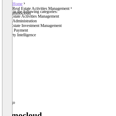
Home
Real Estate Activities Management
Listed in the following categories:
immocloud
Real Estate Activities Management
Lease Administration
Real Estate Investment Management
Rental Payment
Property Intelligence
immocloud