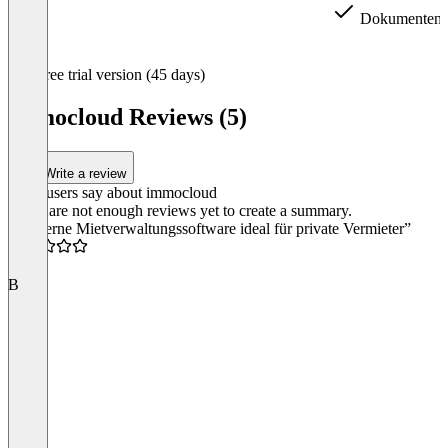
Dokumentenei
Item
Free trial version (45 days)
1
of
immocloud Reviews (5)
4
Write a review
What users say about immocloud
There are not enough reviews yet to create a summary.
“Moderne Mietverwaltungssoftware ideal für private Vermieter”
5.0
B