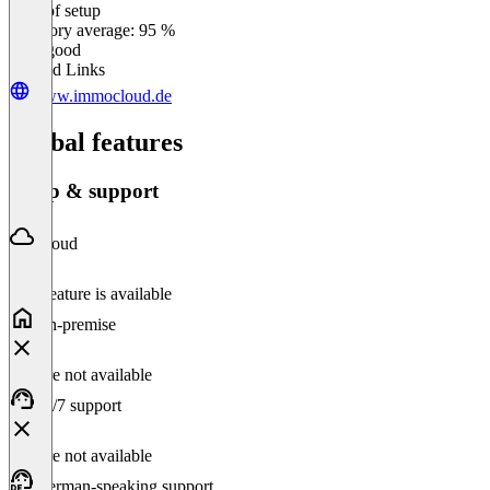
Ease of setup
0
%
Category average: 95 %
Very good
Related Links
www.immocloud.de
Global features
Setup & support
Cloud
This feature is available
On-premise
Feature not available
24/7 support
Feature not available
German-speaking support