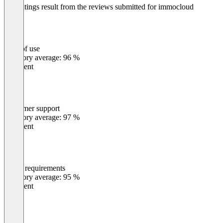
The ratings result from the reviews submitted for immocloud
Ease of use
0
%
Category average: 96 %
Excellent
Customer support
0
%
Category average: 97 %
Excellent
Meets requirements
0
%
Category average: 95 %
Excellent