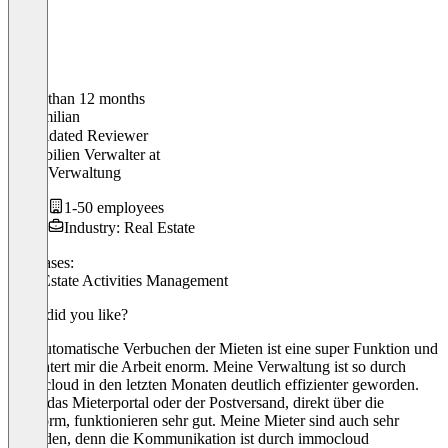
Older than 12 months
Maximilian
Validated Reviewer
Immobilien Verwalter
at
VwV Verwaltung
1-50 employees
Industry: Real Estate
Use cases:
Real Estate Activities Management
What did you like?
Das automatische Verbuchen der Mieten ist eine super Funktion und
erleichtert mir die Arbeit enorm. Meine Verwaltung ist so durch
immocloud in den letzten Monaten deutlich effizienter geworden.
Auch das Mieterportal oder der Postversand, direkt über die
Plattform, funktionieren sehr gut. Meine Mieter sind auch sehr
zufrieden, denn die Kommunikation ist durch immocloud