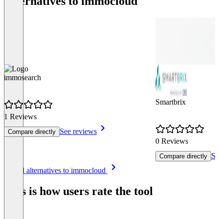
Alternatives to immocloud
immosearch
Smartbrix
1 Reviews
See reviews
Compare directly
0 Reviews
Se
Compare directly
Item
See all alternatives to immocloud
1
of
This is how users rate the tool
8