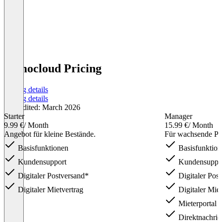
immocloud Pricing
Pricing details
Pricing details
Last edited: March 2026
Starter
Manager
9.99 €
/ Month
15.99 €
/ Month
Angebot für kleine Bestände.
Für wachsende Por
Basisfunktionen
Basisfunktion
Kundensupport
Kundensuppo
Digitaler Postversand*
Digitaler Pos
Digitaler Mietvertrag
Digitaler Miet
Mieterportal
Direktnachri