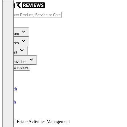
Software
Services
Content
For Providers
Write a review
Deutsch
English
Real Estate Activities Management