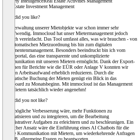
Property Intelligence
Real Estate Activities Management
Real Estate Investment Management
What did you like?
Die Verwaltung unserer Mietobjekte war schon immer sehr
zeitaufwendig. Immocloud hat unser Mietermanagement jedoch
deutlich vereinfacht. Das Tool umfasst alles, was wir brauchen - von
der automatischen Mietzuordnung bis hin zum digitalen
Dokumentenmanagement. Besonders beeindruckt bin ich vom
Mieterportal, das eine transparente und unkomplizierte
Kommunikation mit unseren Mietern ermöglicht. Dank der Export-
Optionen für Berichte wie die EÜR oder Anlage V konnten wir
unseren Arbeitsaufwand erheblich reduzieren. Durch die
automatische Buchung der Mieten genügt ein Blick in das
Dashboard zu Monatsbeginn. Mit immocloud ist das Management
von Mietern tatsächlich wieder angenehm!
What did you not like?
Eine mögliche Verbesserung wäre, mehr Funktionen zu
automatisieren und zu integrieren, um die Bearbeitung
administrativer Aufgaben zu erleichtern und zu beschleunigen. Ein
möglicher Ansatz wäre die Einführung eines AI Chatbots für die
direkte Kommunikation mit Mietern, um wiederkehrende Anfragen
wie z.B. allgemeine Fragen zu beantworten.