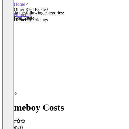
Home
Other Real Estate
Listed in the following categories:
Homeboy
Other Real Estate
Homeboy Pricings
Homeboy Costs
(0 reviews)