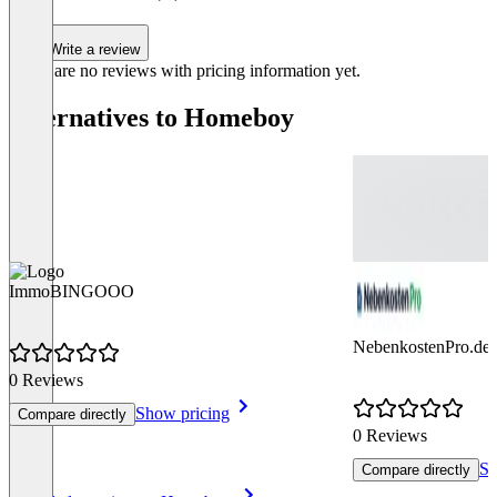
Write a review
There are no reviews with pricing information yet.
Alternatives to Homeboy
ImmoBINGOOO
NebenkostenPro.de
0 Reviews
Show pricing
Compare directly
0 Reviews
Sh
Compare directly
Item