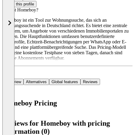
Claim this profile
Was ist Homeboy?
Homeboy ist ein Tool zur Wohnungssuche, das sich an
Wohnungssuchende in Deutschland richtet. Es bietet eine zentrale
Plattform, um Angebote von verschiedenen Immobilienportalen zu
erhalten. Die Hauptfunktionen umfassen benutzerdefinierte
Suchprofile, Echtzeit-Benachrichtigungen per WhatsApp oder E-
Mail und eine plattformübergreifende Suche. Das Pricing-Modell
bietet eine kostenlose Testphase von sieben Tagen, danach sind
flexible Abonnements verfügbar.
Overview
Alternatives
Global features
Reviews
Homeboy Pricing
Item
1
Reviews for Homeboy with pricing
of
information (0)
0