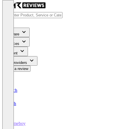
Software
Services
Content
For Providers
Write a review
Deutsch
English
Homeboy