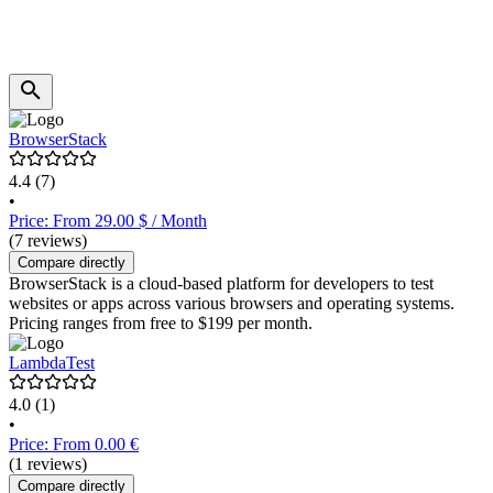
BrowserStack
4.4
(7)
•
Price: From 29.00 $ / Month
(7 reviews)
Compare directly
BrowserStack is a cloud-based platform for developers to test
websites or apps across various browsers and operating systems.
Pricing ranges from free to $199 per month.
LambdaTest
4.0
(1)
•
Price: From 0.00 €
(1 reviews)
Compare directly