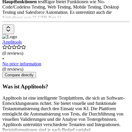
Hauptfunktionen
testRigor bietet Funktionen wie No-
Code/Codeless Testing, Web Testing, Mobile Testing, Desktop
Testing und Salesforce Automation. Es unterstützt auch die
Einhaltung von 21 CFR Part 11.
Preisgestaltung
Die Preisgestaltung variiert je nach den
spezifischen Anforderungen der Anwenderinnen. Es wird
empfohlen, eine Demo anzufordern oder sich für eine kostenlose
Applitools
Testversion anzumelden, um die genauen Kosten zu ermitteln.
(0 reviews)
•
No price information
(0 reviews)
Compare directly
Was ist Applitools?
Applitools ist eine intelligente Testplattform, die sich an Software-
Entwicklungsteams richtet. Sie bietet visuelle und funktionale
Testautomatisierung durch den Einsatz von KI. Die Plattform
ermöglicht die Automatisierung von Tests, die Durchführung von
visuellen Validierungen und die Analyse von Testergebnissen.
Applitools unterstützt verschiedene Testarten und Integrationen.
Preisinformationen sind je nach Bedarf variabel.