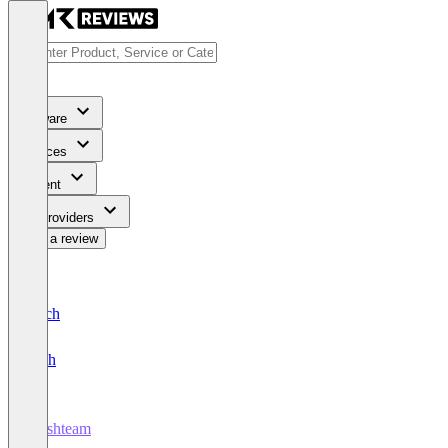
Software
Services
Content
For Providers
Write a review
Deutsch
English
Freshteam