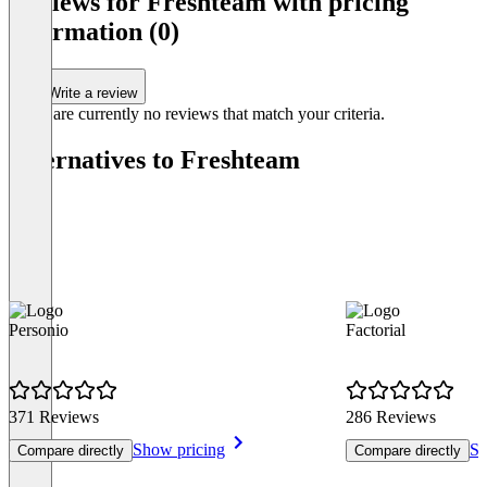
Reviews for Freshteam with pricing
Einführung fü
information (0)
Mehrere Check
Offboarding
Vor-Onboardi
Write a review
Begrüßungs-Set
There are currently no reviews that match your criteria.
Mehrere Büro
Alternatives to Freshteam
Information Syste
Unbegrenzte
Unbegrenzte 
Unbegrenzte U
Unbegrenzte 
Item
1
Personio
Factorial
of
4
371 Reviews
286 Reviews
Show pricing
Sh
Compare directly
Compare directly