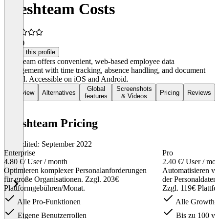
Freshteam Costs
4.5
(1)
Claim this profile
Freshteam offers convenient, web-based employee data
management with time tracking, absence handling, and document
control. Accessible on iOS and Android.
Global
Screenshots
Overview
Alternatives
Pricing
Reviews
features
& Videos
Freshteam Pricing
Last edited: September 2022
Enterprise
Pro
4.80 €
/ User / month
2.40 €
/ User / mo
Optimieren komplexer Personalanforderungen
Automatisieren 
für große Organisationen. Zzgl. 203€
der Personaldate
Plattformgebühren/Monat.
Zzgl. 119€ Plattf
Alle Pro-Funktionen
Alle Growth-
Eigene Benutzerrollen
Bis zu 100 ver