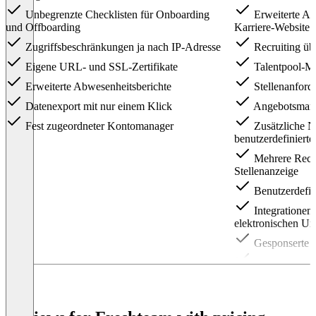
Unbegrenzte Checklisten für Onboarding
Erweiterte An
und Offboarding
Karriere-Website
Zugriffsbeschränkungen ja nach IP-Adresse
Recruiting üb
Eigene URL- und SSL-Zertifikate
Talentpool-M
Erweiterte Abwesenheitsberichte
Stellenanfor
Datenexport mit nur einem Klick
Angebotsman
Fest zugeordneter Kontomanager
Zusätzliche Nu
benutzerdefiniert
Mehrere Recrui
Stellenanzeige
Benutzerdefini
Integrationen 
elektronischen Un
Gesponserte S
Bewerberquel
Zusammenführ
Support in me