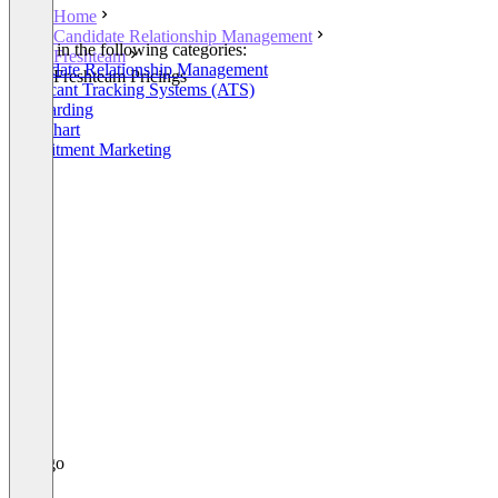
Home
Candidate Relationship Management
Listed in the following categories:
Freshteam
Candidate Relationship Management
Freshteam Pricings
Applicant Tracking Systems (ATS)
Onboarding
Org Chart
Recruitment Marketing
+2