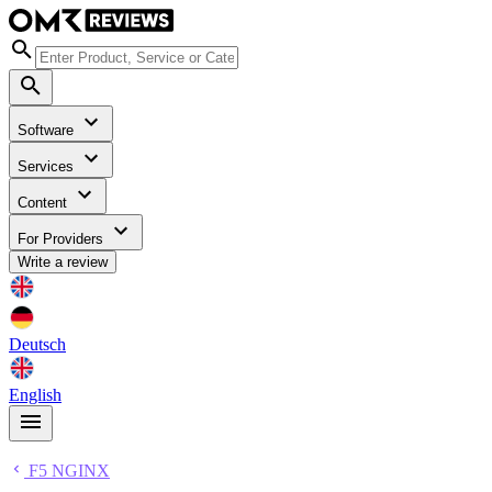
Software
Services
Content
For Providers
Write a review
Deutsch
English
F5 NGINX