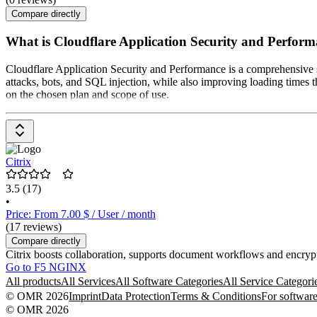
Compare directly
What is Cloudflare Application Security and Perfor
Cloudflare Application Security and Performance is a comprehensive su
attacks, bots, and SQL injection, while also improving loading times
on the chosen plan and scope of use.
Citrix
3.5
(17)
•
Price: From 7.00 $ / User / month
(17 reviews)
Compare directly
Citrix boosts collaboration, supports document workflows and encrypte
Go to F5 NGINX
All products
All Services
All Software Categories
All Service Categori
© OMR 2026
Imprint
Data Protection
Terms & Conditions
For software
© OMR 2026