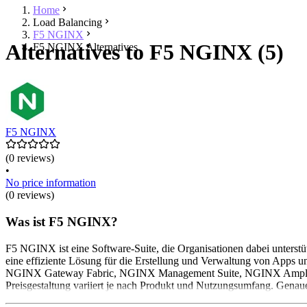
Home
Load Balancing
F5 NGINX
Alternatives to F5 NGINX (5)
F5 NGINX Alternatives
F5 NGINX
(0 reviews)
•
No price information
(0 reviews)
Was ist F5 NGINX?
F5 NGINX ist eine Software-Suite, die Organisationen dabei unterstüt
eine effiziente Lösung für die Erstellung und Verwaltung von Apps 
NGINX Gateway Fabric, NGINX Management Suite, NGINX Amplify un
Preisgestaltung variiert je nach Produkt und Nutzungsumfang. Genau