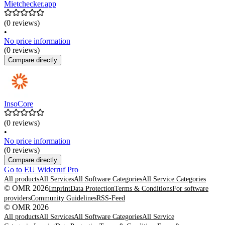
Mietchecker.app
(0 reviews)
•
No price information
(0 reviews)
Compare directly
InsoCore
(0 reviews)
•
No price information
(0 reviews)
Compare directly
Go to EU Widerruf Pro
All products
All Services
All Software Categories
All Service Categories
© OMR 2026
Imprint
Data Protection
Terms & Conditions
For software
providers
Community Guidelines
RSS-Feed
© OMR 2026
All products
All Services
All Software Categories
All Service