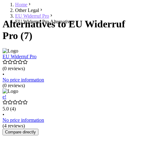
Home
Other Legal
EU Widerruf Pro
Alternatives to EU Widerruf
EU Widerruf Pro Alternatives
Pro (7)
EU Widerruf Pro
(0 reviews)
•
No price information
(0 reviews)
e!
5.0
(4)
•
No price information
(4 reviews)
Compare directly