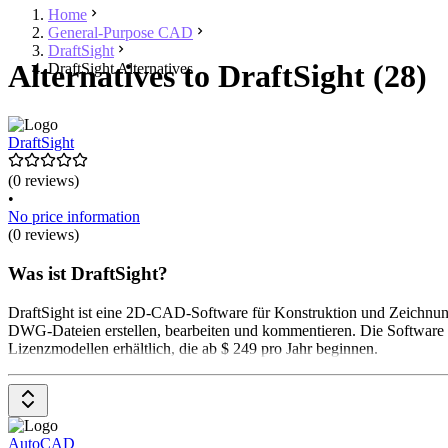
Home
General-Purpose CAD
DraftSight
Alternatives to DraftSight (28)
DraftSight Alternatives
DraftSight
(0 reviews)
•
No price information
(0 reviews)
Was ist DraftSight?
DraftSight ist eine 2D-CAD-Software für Konstruktion und Zeichnung
DWG-Dateien erstellen, bearbeiten und kommentieren. Die Software b
Lizenzmodellen erhältlich, die ab $ 249 pro Jahr beginnen.
AutoCAD