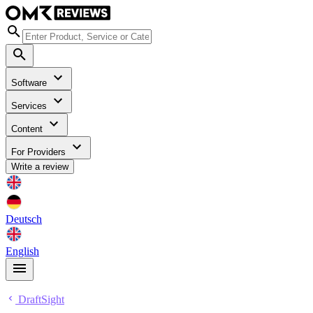
Software
Services
Content
For Providers
Write a review
Deutsch
English
DraftSight