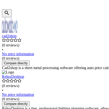
cad2shop
(0 reviews)
•
No price information
(0 reviews)
Compare directly
Cad2shop is a sheet metal processing software offering auto price calcul
ReluxDesktop
(0 reviews)
•
No price information
(0 reviews)
Compare directly
ReluxDesktop is a free, professional lighting planning software, allow