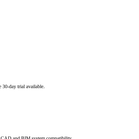
 30-day trial available.
orts CAD and BIM system compatibility.