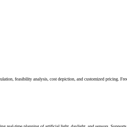
ation, feasibility analysis, cost depiction, and customized pricing. Free
ing real-time planning of artificial light, daylight, and sensors. Supp