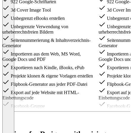
922 Google-Schriftarten
922 Google-Sc
3d Cover Image Tool
3d Cover Ima
Unbegrenzt eBooks erstellen
Unbegrenzt eB
Unbegrenzte Verwendung von
Unbegrenzte 
urheberrechtsfreien Bildern
urheberrechtsfreie
Seitennummerierung & Inhaltsverzeichnis-
Seitennummeri
Generator
Generator
Importieren aus dem Web, MS Word,
Importieren 
Google Docs und PDF
Google Docs und
Exportieren nach Kindle, iBooks, ePub
Exportieren n
Projekte klonen & eigene Vorlagen erstellen
Projekte klone
Flipbook-Generator aus jeder PDF-Datei
Flipbook-Gene
Export auf jede Website mit HTML-
Export auf j
Einbettungscode
Einbettungscode
Facebook-Gruppe
Facebook-Gr
Item
1
of
4