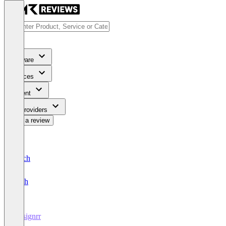
Software
Services
Content
For Providers
Write a review
Deutsch
English
Designrr