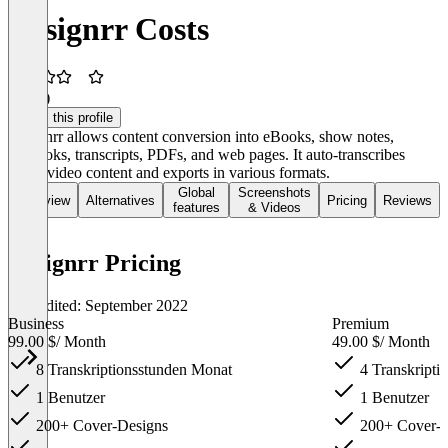
Designrr Costs
3.3
(4)
Claim this profile
Designrr allows content conversion into eBooks, show notes,
flipbooks, transcripts, PDFs, and web pages. It auto-transcribes
audio/video content and exports in various formats.
Global
Screenshots
Overview
Alternatives
Pricing
Reviews
features
& Videos
Designrr Pricing
Last edited: September 2022
Business
Premium
99.00 $
/ Month
49.00 $
/ Month
8 Transkriptionsstunden Monat
4 Transkripti
1 Benutzer
1 Benutzer
200+ Cover-Designs
200+ Cover-D