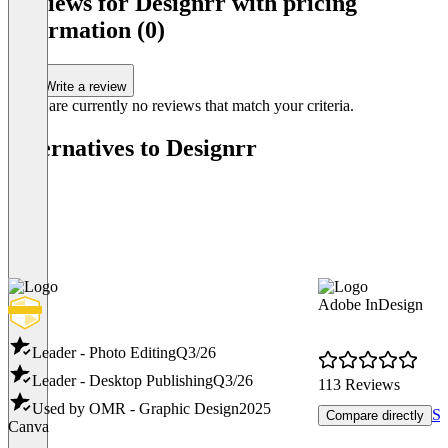
Reviews for Designrr with pricing
information (0)
Write a review
There are currently no reviews that match your criteria.
Alternatives to Designrr
Adobe InDesign
Leader - Photo Editing
Q3/26
Leader - Desktop Publishing
Q3/26
113 Reviews
Used by OMR - Graphic Design
2025
Sh
Compare directly
Canva