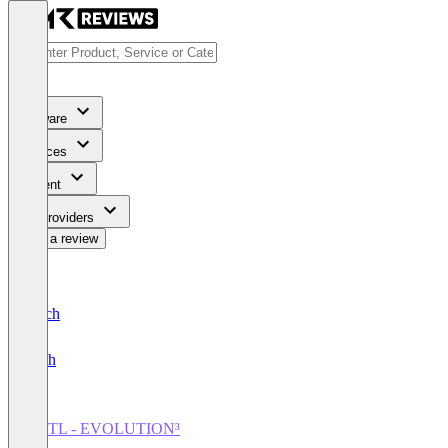
Software
Services
Content
For Providers
Write a review
Deutsch
English
CBTL - EVOLUTION³