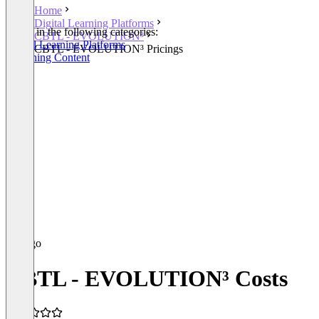
Home
Digital Learning Platforms
Listed in the following categories:
CBTL - EVOLUTION³
Digital Learning Platforms
CBTL - EVOLUTION³ Pricings
eLearning Content
CBTL - EVOLUTION³ Costs