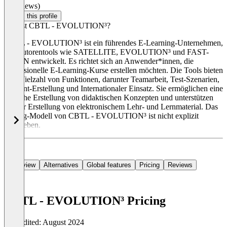
(0 reviews)
Claim this profile
Was ist CBTL - EVOLUTION³?
CBTL - EVOLUTION³ ist ein führendes E-Learning-Unternehmen,
das Autorentools wie SATELLITE, EVOLUTION³ und FAST-
TRAIN entwickelt. Es richtet sich an Anwender*innen, die
professionelle E-Learning-Kurse erstellen möchten. Die Tools bieten
eine Vielzahl von Funktionen, darunter Teamarbeit, Test-Szenarien,
Content-Erstellung und Internationaler Einsatz. Sie ermöglichen eine
einfache Erstellung von didaktischen Konzepten und unterstützen
bei der Erstellung von elektronischem Lehr- und Lernmaterial. Das
Pricing-Modell von CBTL - EVOLUTION³ ist nicht explizit
angegeben.
Overview
Alternatives
Global features
Pricing
Reviews
CBTL - EVOLUTION³ Pricing
Last edited: August 2024