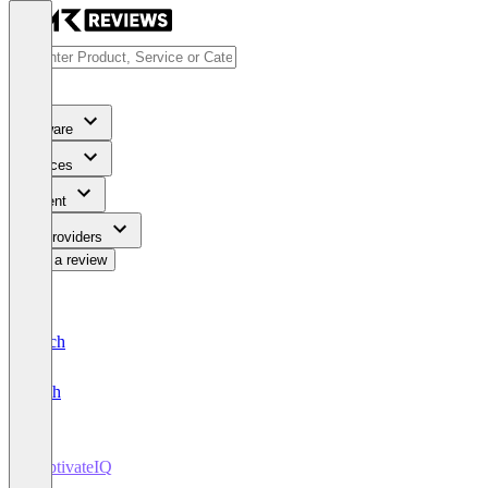
Software
Services
Content
For Providers
Write a review
Deutsch
English
CaptivateIQ