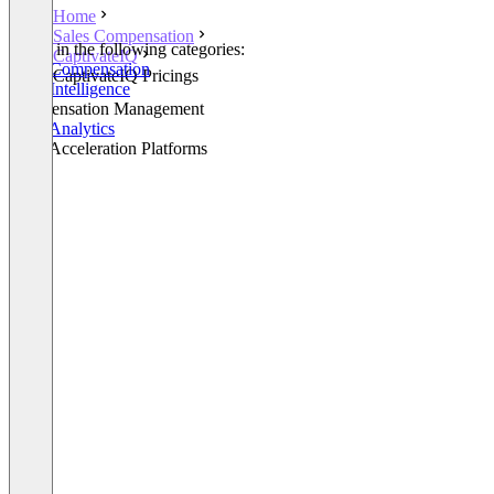
Home
Sales Compensation
Listed in the following categories:
CaptivateIQ
Sales Compensation
CaptivateIQ Pricings
Sales Intelligence
Compensation Management
Sales Analytics
Sales Acceleration Platforms
+5