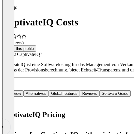
CaptivateIQ Costs
(0 reviews)
Claim this profile
Was ist CaptivateIQ?
CaptivateIQ ist eine Softwarelösung für das Management von Verkaufsp
Prozess der Provisionsberechnung, bietet Echtzeit-Transparenz und unt
Overview
Alternatives
Global features
Reviews
Software Guide
CaptivateIQ Pricing
Item
1