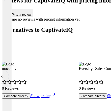
Reviews for CaptivateIQ with pricing info
of
0
Write a review
There are no reviews with pricing information yet.
Alternatives to CaptivateIQ
mocentiv
Everstage Sales Co
0 Reviews
0 Reviews
Show pricing
Sh
Compare directly
Compare directly