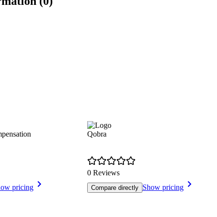
rmation (0)
mpensation
Qobra
0 Reviews
ow pricing
Show pricing
Compare directly