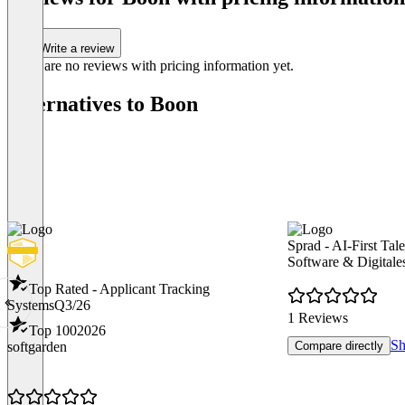
Write a review
There are no reviews with pricing information yet.
Alternatives to Boon
Sprad - AI-First Ta
Software & Digital
Top Rated - Applicant Tracking
Systems
Q3/26
1 Reviews
Top 100
2026
Sh
softgarden
Compare directly