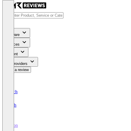
Software
Services
Content
For Providers
Write a review
Deutsch
English
Boon