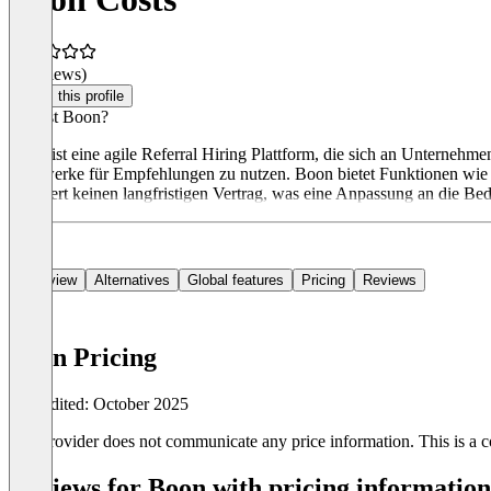
(0 reviews)
Claim this profile
Was ist Boon?
Boon ist eine agile Referral Hiring Plattform, die sich an Unternehme
Netzwerke für Empfehlungen zu nutzen. Boon bietet Funktionen wie nah
erfordert keinen langfristigen Vertrag, was eine Anpassung an die Bed
Overview
Alternatives
Global features
Pricing
Reviews
Boon Pricing
Last edited: October 2025
The provider does not communicate any price information. This is a co
Reviews for Boon with pricing information