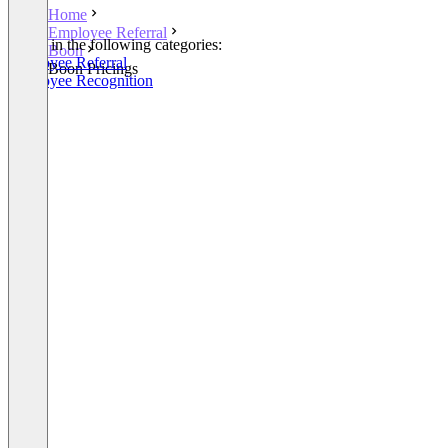
Home
Employee Referral
Listed in the following categories:
Boon
Employee Referral
Boon Pricings
Employee Recognition