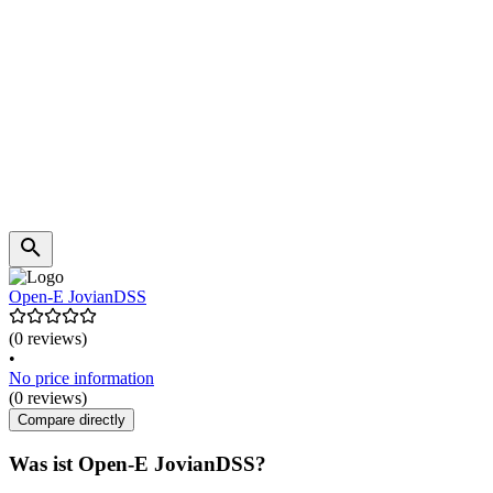
Open-E JovianDSS
(0 reviews)
•
No price information
(0 reviews)
Compare directly
Was ist Open-E JovianDSS?