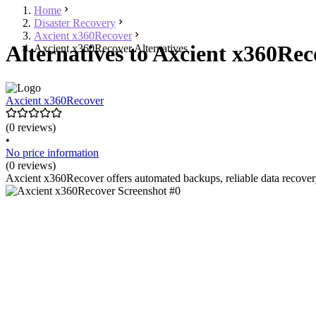
Home
Disaster Recovery
Axcient x360Recover
Alternatives to Axcient x360Rec
Axcient x360Recover Alternatives
Axcient x360Recover
(0 reviews)
•
No price information
(0 reviews)
Axcient x360Recover offers automated backups, reliable data recovery