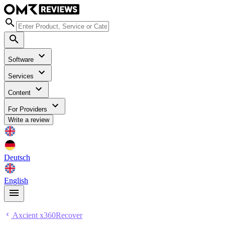
Software
Services
Content
For Providers
Write a review
Deutsch
English
Axcient x360Recover