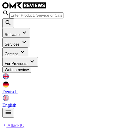
Software
Services
Content
For Providers
Write a review
Deutsch
English
AttackIQ