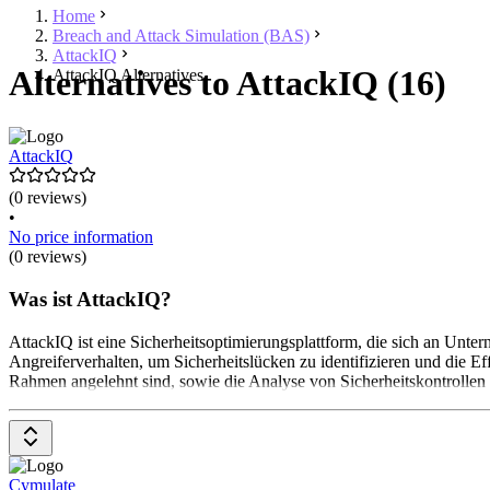
Home
Breach and Attack Simulation (BAS)
AttackIQ
Alternatives to AttackIQ (16)
AttackIQ Alternatives
AttackIQ
(0 reviews)
•
No price information
(0 reviews)
Was ist AttackIQ?
AttackIQ ist eine Sicherheitsoptimierungsplattform, die sich an Unter
Angreiferverhalten, um Sicherheitslücken zu identifizieren und die
Rahmen angelehnt sind, sowie die Analyse von Sicherheitskontrollen 
Cymulate