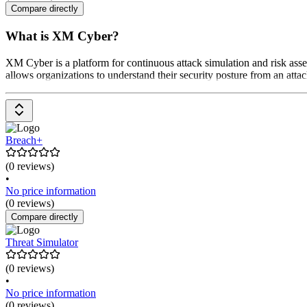
Compare directly
What is XM Cyber?
XM Cyber is a platform for continuous attack simulation and risk asses
allows organizations to understand their security posture from an atta
Breach+
(0 reviews)
•
No price information
(0 reviews)
Compare directly
Threat Simulator
(0 reviews)
•
No price information
(0 reviews)