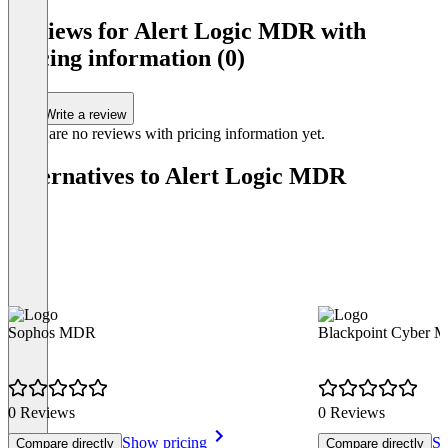
Reviews for Alert Logic MDR with
pricing information (0)
Write a review
There are no reviews with pricing information yet.
Alternatives to Alert Logic MDR
Sophos MDR
Blackpoint Cyber 
0 Reviews
0 Reviews
Show pricing
Sh
Compare directly
Compare directly