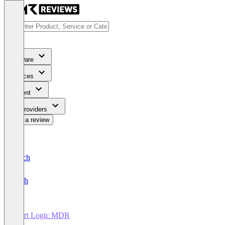
Software
Services
Content
For Providers
Write a review
Deutsch
English
Alert Logic MDR