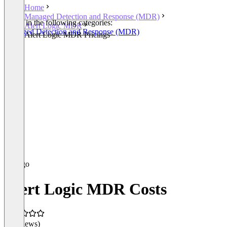
Home
Managed Detection and Response (MDR)
Listed in the following categories:
Alert Logic MDR
Managed Detection and Response (MDR)
Alert Logic MDR Pricings
Alert Logic MDR Costs
(0 reviews)