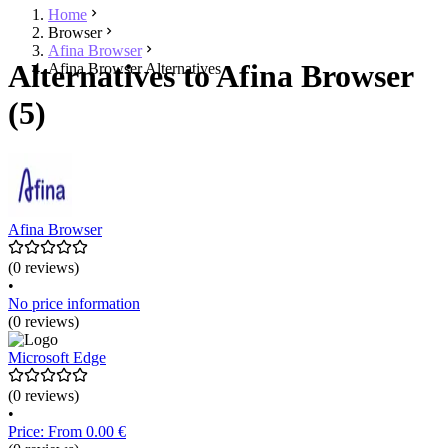
Home
Browser
Afina Browser
Alternatives to Afina Browser
Afina Browser Alternatives
(5)
Afina Browser
(0 reviews)
•
No price information
(0 reviews)
Microsoft Edge
(0 reviews)
•
Price: From 0.00 €