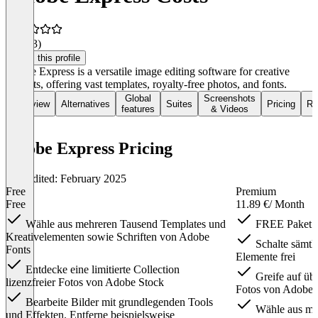
4.2
(33)
Claim this profile
Adobe Express is a versatile image editing software for creative
projects, offering vast templates, royalty-free photos, and fonts.
Global
Screenshots
Overview
Alternatives
Suites
Pricing
Re
features
& Videos
Adobe Express Pricing
Last edited: February 2025
Free
Premium
Free
11.89 €
/ Month
Wähle aus mehreren Tausend Templates und
FREE Paket 
Kreativelementen sowie Schriften von Adobe
Schalte sämtl
Fonts
Elemente frei
Entdecke eine limitierte Collection
Greife auf übe
lizenzfreier Fotos von Adobe Stock
Fotos von Adobe 
Bearbeite Bilder mit grundlegenden Tools
Wähle aus meh
und Effekten. Entferne beispielsweise