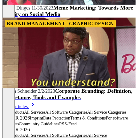
Meme Marketing: Towards More
Maren Dinges
11/30/2023
Virality on Social Media
BRAND MANAGEMENT
GRAPHIC DESIGN
Corporate Branding: Definition,
Melina Schneider
2/2/2023
Importance, Tools and Examples
More articles
All products
All Services
All Software Categories
All Service Categories
© OMR 2026
Imprint
Data Protection
Terms & Conditions
For software
providers
Community Guidelines
RSS-Feed
© OMR 2026
All products
All Services
All Software Categories
All Service