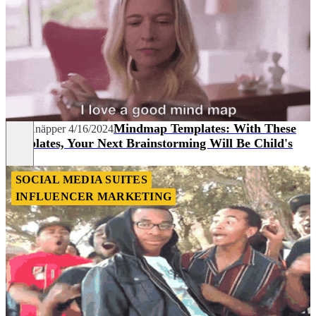
Mindmap Templates: With These
Nils Knäpper
4/16/2024
Templates, Your Next Brainstorming Will Be Child's
Play!
SOCIAL MEDIA SUITES
INFLUENCER MARKETING