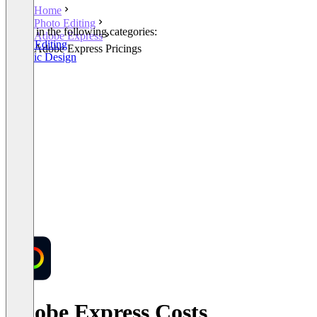
Home
Photo Editing
Listed in the following categories:
Adobe Express
Photo Editing
Adobe Express Pricings
Graphic Design
Adobe Express Costs