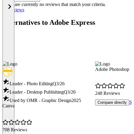
There are currently no reviews that match your criteria.
All reviews
Alternatives to Adobe Express
Adobe Photoshop
Leader - Photo Editing
Q3/26
Leader - Desktop Publishing
Q3/26
248 Reviews
Used by OMR - Graphic Design
2025
Sh
Compare directly
Canva
708 Reviews