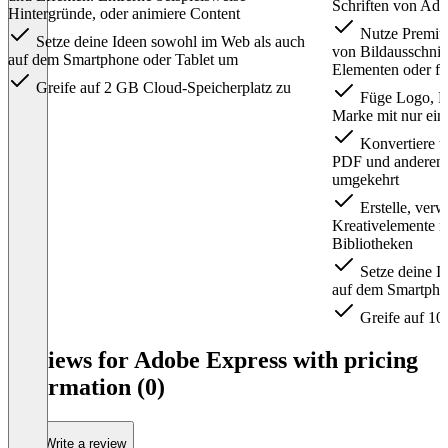
Schriften von Ado
Hintergründe, oder animiere Content
Nutze Premiu
Setze deine Ideen sowohl im Web als auch
von Bildausschnit
auf dem Smartphone oder Tablet um
Elementen oder fü
Greife auf 2 GB Cloud-Speicherplatz zu
Füge Logo, Fa
Marke mit nur ein
Konvertiere u
PDF und anderen 
umgekehrt
Erstelle, verw
Kreativelemente m
Bibliotheken
Setze deine I
auf dem Smartpho
Greife auf 10
Item
1
Reviews for Adobe Express with pricing
of
information (0)
2
Write a review