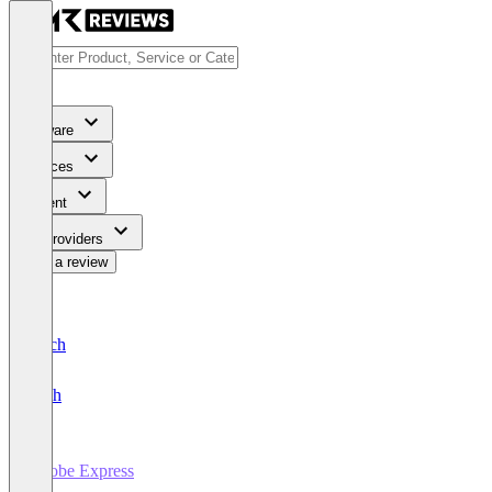
Software
Services
Content
For Providers
Write a review
Deutsch
English
Adobe Express