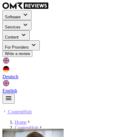
Software
Services
Content
For Providers
Write a review
Deutsch
English
ContentHub
Home
ContentHub
Vanessa Steffen