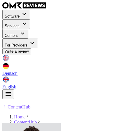
Software
Services
Content
For Providers
Write a review
Deutsch
English
ContentHub
Home
ContentHub
Stephan Czysch