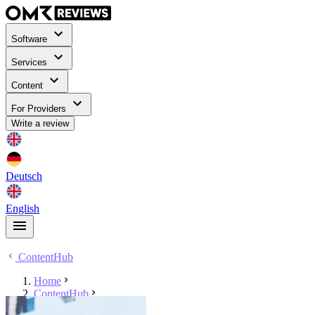
Software
Services
Content
For Providers
Write a review
Deutsch
English
ContentHub
Home
ContentHub
Sebastian Janus