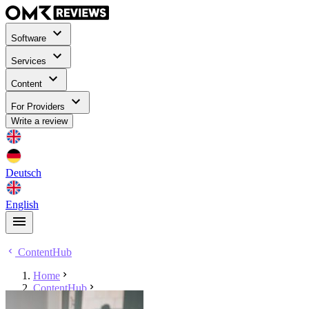
Software
Services
Content
For Providers
Write a review
Deutsch
English
ContentHub
Home
ContentHub
Ruben Killisch