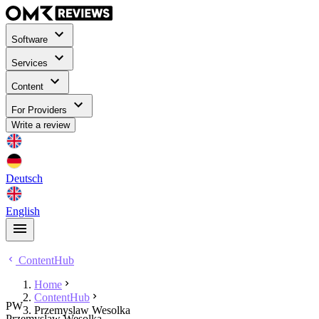
Software
Services
Content
For Providers
Write a review
Deutsch
English
ContentHub
Home
ContentHub
PW
Przemyslaw Wesolka
Przemyslaw Wesolka