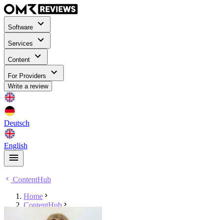
Software
Services
Content
For Providers
Write a review
Deutsch
English
ContentHub
Home
ContentHub
Nina-Christin Heine