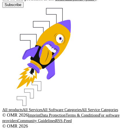
Subscribe
All products
All Services
All Software Categories
All Service Categories
© OMR 2026
Imprint
Data Protection
Terms & Conditions
For software
providers
Community Guidelines
RSS-Feed
© OMR 2026