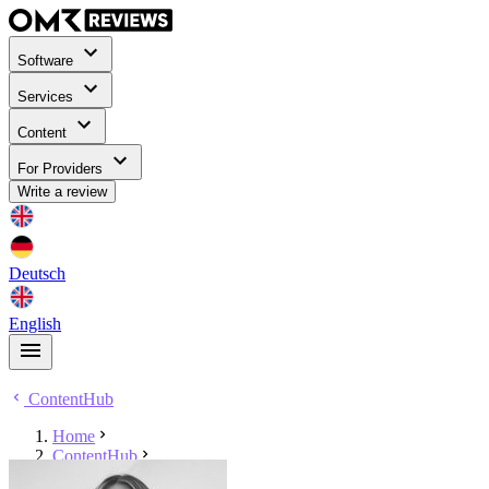
Software
Services
Content
For Providers
Write a review
Deutsch
English
ContentHub
Home
ContentHub
Larissa Mnich