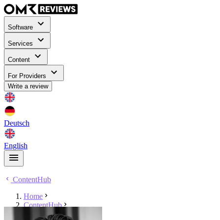
Software
Services
Content
For Providers
Write a review
Deutsch
English
ContentHub
Home
ContentHub
Johannes Stumpf