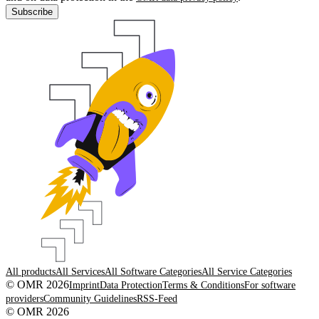
Subscribe
All products
All Services
All Software Categories
All Service Categories
© OMR 2026
Imprint
Data Protection
Terms & Conditions
For software
providers
Community Guidelines
RSS-Feed
© OMR 2026