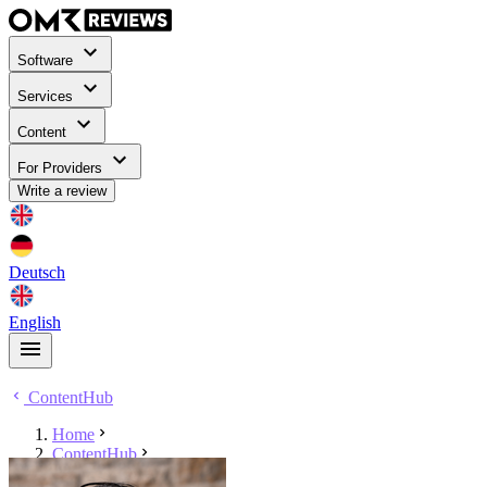
Software
Services
Content
For Providers
Write a review
Deutsch
English
ContentHub
Home
ContentHub
Franko Schulz