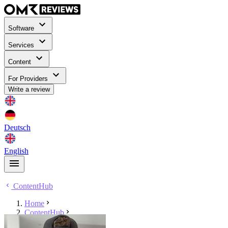
Software
Services
Content
For Providers
Write a review
Deutsch
English
ContentHub
Home
ContentHub
Finn Reiche