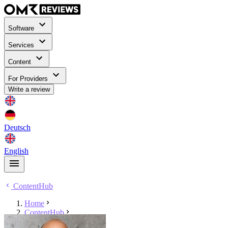
Software
Services
Content
For Providers
Write a review
Deutsch
English
ContentHub
Home
ContentHub
Erik Heinelt