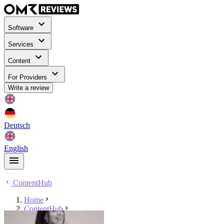
Software
Services
Content
For Providers
Write a review
Deutsch
English
ContentHub
Home
ContentHub
Elisa Drescher