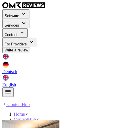
Software
Services
Content
For Providers
Write a review
Deutsch
English
ContentHub
Home
ContentHub
Bernhard Probst