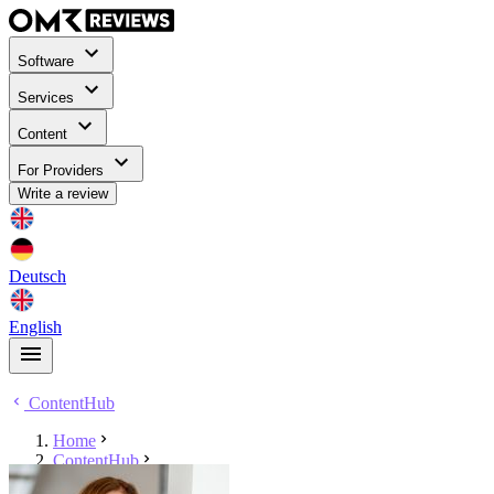
Software
Services
Content
For Providers
Write a review
Deutsch
English
ContentHub
Home
ContentHub
Beate Roth