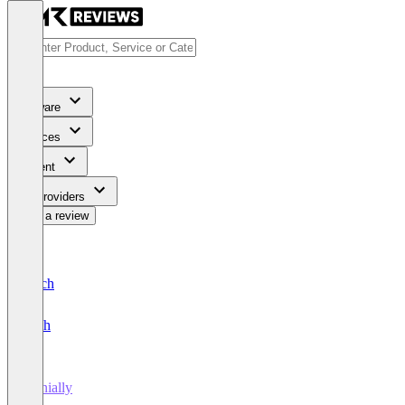
Software
Services
Content
For Providers
Write a review
Deutsch
English
Genially