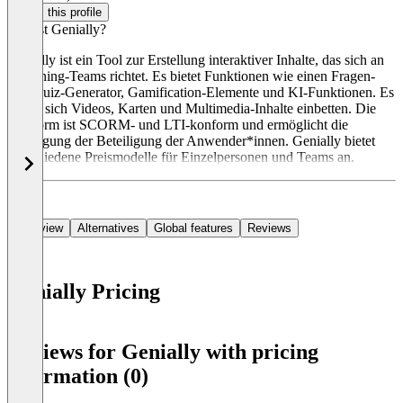
Claim this profile
Was ist Genially?
Genially ist ein Tool zur Erstellung interaktiver Inhalte, das sich an
eLearning-Teams richtet. Es bietet Funktionen wie einen Fragen-
und Quiz-Generator, Gamification-Elemente und KI-Funktionen. Es
lassen sich Videos, Karten und Multimedia-Inhalte einbetten. Die
Plattform ist SCORM- und LTI-konform und ermöglicht die
Verfolgung der Beteiligung der Anwender*innen. Genially bietet
verschiedene Preismodelle für Einzelpersonen und Teams an.
Overview
Alternatives
Global features
Reviews
Genially Pricing
Item
1
Reviews for Genially with pricing
of
information (0)
0