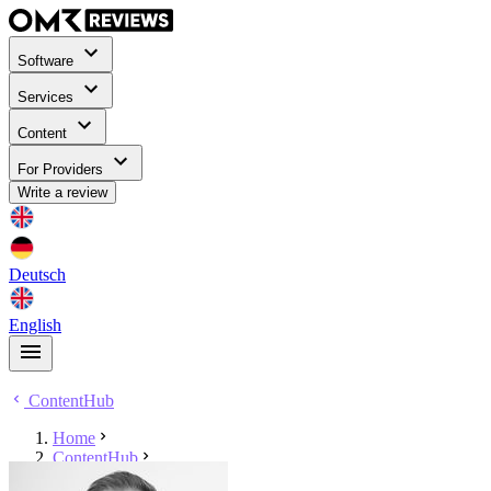
Software
Services
Content
For Providers
Write a review
Deutsch
English
ContentHub
Home
ContentHub
Dominik Nieblich