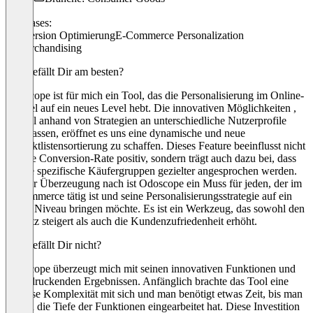
Use cases:
Conversion Optimierung
E-Commerce Personalization
E-Merchandising
Was gefällt Dir am besten?
Odoscope ist für mich ein Tool, das die Personalisierung im Online-
Handel auf ein neues Level hebt. Die innovativen Möglichkeiten ,
Artikel anhand von Strategien an unterschiedliche Nutzerprofile
anzupassen, eröffnet es uns eine dynamische und neue
Produktlistensortierung zu schaffen. Dieses Feature beeinflusst nicht
nur die Conversion-Rate positiv, sondern trägt auch dazu bei, dass
unsere spezifische Käufergruppen gezielter angesprochen werden.
Meiner Überzeugung nach ist Odoscope ein Muss für jeden, der im
E-Commerce tätig ist und seine Personalisierungsstrategie auf ein
hohes Niveau bringen möchte. Es ist ein Werkzeug, das sowohl den
Umsatz steigert als auch die Kundenzufriedenheit erhöht.
Was gefällt Dir nicht?
Odoscope überzeugt mich mit seinen innovativen Funktionen und
beeindruckenden Ergebnissen. Anfänglich brachte das Tool eine
gewisse Komplexität mit sich und man benötigt etwas Zeit, bis man
sich in die Tiefe der Funktionen eingearbeitet hat. Diese Investition