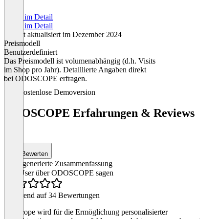
Preise im Detail
Preise im Detail
Zuletzt aktualisiert im Dezember 2024
Preismodell
Benutzerdefiniert
Das Preismodell ist volumenabhängig (d.h. Visits
im Shop pro Jahr). Detaillierte Angaben direkt
bei ODOSCOPE erfragen.
Item
Kostenlose Demoversion
1
of
ODOSCOPE Erfahrungen & Reviews
1
(34)
Bewerten
KI-generierte Zusammenfassung
Was User über ODOSCOPE sagen
Basierend auf 34 Bewertungen
Odoscope wird für die Ermöglichung personalisierter