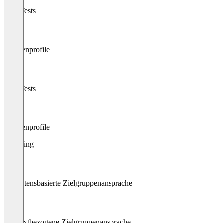
A/B-Tests
Kundenprofile
A/B-Tests
Kundenprofile
Targeting
Verhaltensbasierte Zielgruppenansprache
Kontextbezogene Zielgruppenansprache