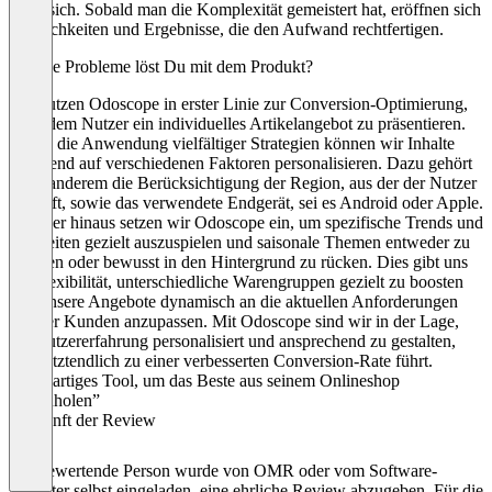
lohnt sich. Sobald man die Komplexität gemeistert hat, eröffnen sich
Möglichkeiten und Ergebnisse, die den Aufwand rechtfertigen.
Welche Probleme löst Du mit dem Produkt?
Wir nutzen Odoscope in erster Linie zur Conversion-Optimierung,
um jedem Nutzer ein individuelles Artikelangebot zu präsentieren.
Durch die Anwendung vielfältiger Strategien können wir Inhalte
basierend auf verschiedenen Faktoren personalisieren. Dazu gehört
unter anderem die Berücksichtigung der Region, aus der der Nutzer
zugreift, sowie das verwendete Endgerät, sei es Android oder Apple.
Darüber hinaus setzen wir Odoscope ein, um spezifische Trends und
Neuheiten gezielt auszuspielen und saisonale Themen entweder zu
betonen oder bewusst in den Hintergrund zu rücken. Dies gibt uns
die Flexibilität, unterschiedliche Warengruppen gezielt zu boosten
und unsere Angebote dynamisch an die aktuellen Anforderungen
unserer Kunden anzupassen. Mit Odoscope sind wir in der Lage,
die Nutzererfahrung personalisiert und ansprechend zu gestalten,
was letztendlich zu einer verbesserten Conversion-Rate führt.
“Großartiges Tool, um das Beste aus seinem Onlineshop
rauszuholen”
Herkunft der Review
Die bewertende Person wurde von OMR oder vom Software-
Anbieter selbst eingeladen, eine ehrliche Review abzugeben. Für die