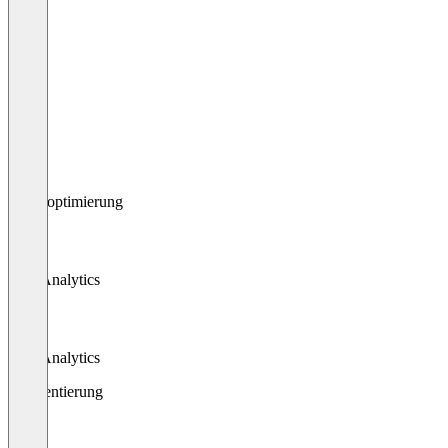
Mobil
Web
Mobil
Seitenoptimierung
Web Analytics
Web Analytics
Segmentierung