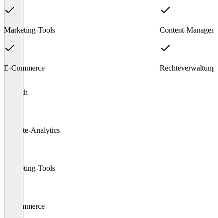
Marketing-Tools
Content-Managem
E-Commerce
Rechteverwaltung
Item
Growth
1
of
11
Website-Analytics
Marketing-Tools
E-Commerce