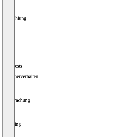
Empfehlung
Inhalt
A/B-Tests
Besucherverhalten
Überwachung
Targeting