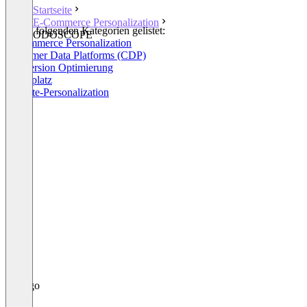
Startseite
E-Commerce Personalization
In den folgenden Kategorien gelistet:
ODOSCOPE
E-Commerce Personalization
Customer Data Platforms (CDP)
Conversion Optimierung
Marktplatz
Website-Personalization
+2