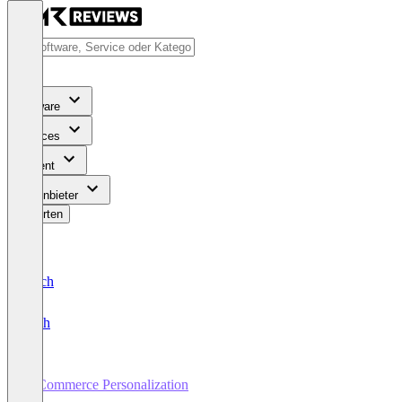
Software
Services
Content
Für Anbieter
Bewerten
Deutsch
English
E-Commerce Personalization