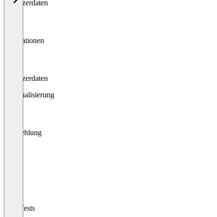
Benutzerdaten
Integrationen
Benutzerdaten
Personalisierung
Empfehlung
Inhalt
A/B-Tests