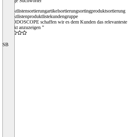
Häufige Stichwörter
produktlistensortierung
artikelsortierung
sorting
produktsortierung
produktlisten
produktliste
kundengruppe
“Mit ODOSCOPE schaffen wir es dem Kunden das relevanteste
Produkt anzuzeigen ”
5.0
SB