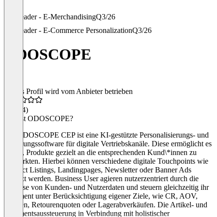
Leader - E-Merchandising
Q3/26
Leader - E-Commerce Personalization
Q3/26
ODOSCOPE
Dieses Profil wird vom Anbieter betrieben
5,0
(34)
Was ist ODOSCOPE?
Die ODOSCOPE CEP ist eine KI-gestützte Personalisierungs- und
Steuerungssoftware für digitale Vertriebskanäle. Diese ermöglicht es
Usern, Produkte gezielt an die entsprechenden Kund\*innen zu
vermarkten. Hierbei können verschiedene digitale Touchpoints wie
Product Listings, Landingpages, Newsletter oder Banner Ads
genutzt werden. Business User agieren nutzerzentriert durch die
Analyse von Kunden- und Nutzerdaten und steuern gleichzeitig ihr
Sortiment unter Berücksichtigung eigener Ziele, wie CR, AOV,
Margen, Retourenquoten oder Lagerabverkäufen. Die Artikel- und
Sortimentsaussteuerung in Verbindung mit holistischer