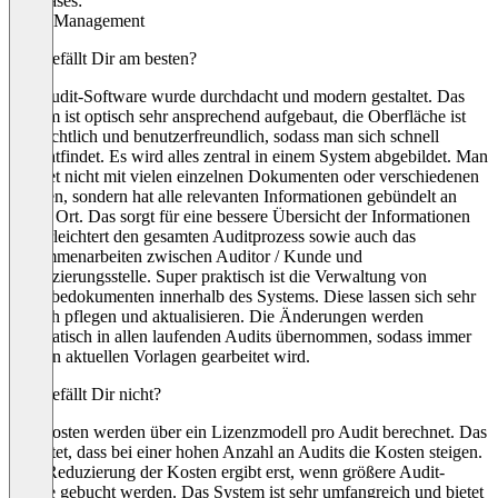
Use cases:
Audit Management
Was gefällt Dir am besten?
Die Audit-Software wurde durchdacht und modern gestaltet. Das
System ist optisch sehr ansprechend aufgebaut, die Oberfläche ist
übersichtlich und benutzerfreundlich, sodass man sich schnell
zurechtfindet. Es wird alles zentral in einem System abgebildet. Man
arbeitet nicht mit vielen einzelnen Dokumenten oder verschiedenen
Dateien, sondern hat alle relevanten Informationen gebündelt an
einem Ort. Das sorgt für eine bessere Übersicht der Informationen
und erleichtert den gesamten Auditprozess sowie auch das
Zusammenarbeiten zwischen Auditor / Kunde und
Zertifizierungsstelle. Super praktisch ist die Verwaltung von
Vorgabedokumenten innerhalb des Systems. Diese lassen sich sehr
einfach pflegen und aktualisieren. Die Änderungen werden
automatisch in allen laufenden Audits übernommen, sodass immer
mit den aktuellen Vorlagen gearbeitet wird.
Was gefällt Dir nicht?
Die Kosten werden über ein Lizenzmodell pro Audit berechnet. Das
bedeutet, dass bei einer hohen Anzahl an Audits die Kosten steigen.
Eine Reduzierung der Kosten ergibt erst, wenn größere Audit-
Pakete gebucht werden. Das System ist sehr umfangreich und bietet