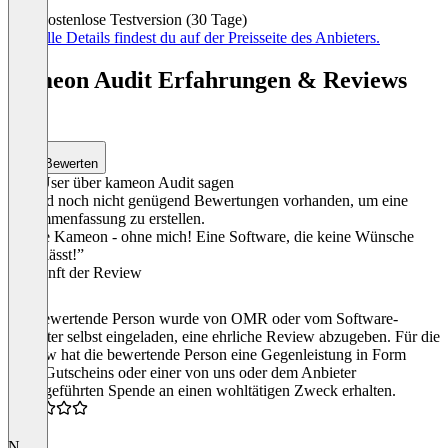
Item
Kostenlose Testversion (30 Tage)
1
Aktuelle Details findest du auf der Preisseite des Anbieters.
of
3
kameon Audit Erfahrungen & Reviews
(2)
Bewerten
Was User über kameon Audit sagen
Es sind noch nicht genügend Bewertungen vorhanden, um eine
Zusammenfassung zu erstellen.
“Ohne Kameon - ohne mich! Eine Software, die keine Wünsche
offen lässt!”
Herkunft der Review
Die bewertende Person wurde von OMR oder vom Software-
Anbieter selbst eingeladen, eine ehrliche Review abzugeben. Für die
Review hat die bewertende Person eine Gegenleistung in Form
eines Gutscheins oder einer von uns oder dem Anbieter
durchgeführten Spende an einen wohltätigen Zweck erhalten.
5.0
N