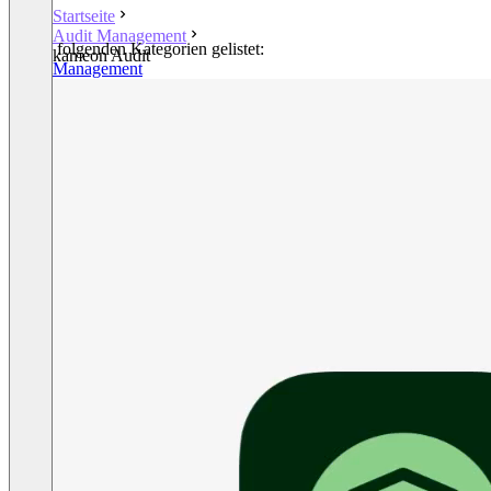
Startseite
Audit Management
In den folgenden Kategorien gelistet:
kameon Audit
Audit Management