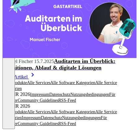
Auditarten im Überblick:
Manuel Fischer
15.7.2025
Definitionen, Ablauf & digitale Lösungen
Mehr Artikel
Alle Produkte
Alle Services
Alle Software Kategorien
Alle Service
Kategorien
© OMR 2026
Impressum
Datenschutz
Nutzungsbedingungen
Für
Anbieter
Community Guidelines
RSS-Feed
© OMR 2026
Alle Produkte
Alle Services
Alle Software Kategorien
Alle Service
Kategorien
Impressum
Datenschutz
Nutzungsbedingungen
Für
Anbieter
Community Guidelines
RSS-Feed