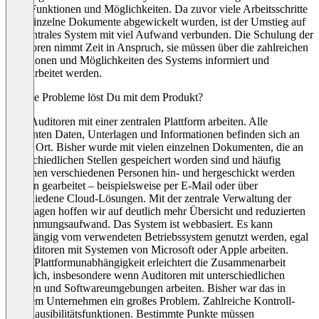
viele Funktionen und Möglichkeiten. Da zuvor viele Arbeitsschritte
über einzelne Dokumente abgewickelt wurden, ist der Umstieg auf
ein zentrales System mit viel Aufwand verbunden. Die Schulung der
Auditoren nimmt Zeit in Anspruch, sie müssen über die zahlreichen
Funktionen und Möglichkeiten des Systems informiert und
eingearbeitet werden.
Welche Probleme löst Du mit dem Produkt?
Dass Auditoren mit einer zentralen Plattform arbeiten. Alle
relevanten Daten, Unterlagen und Informationen befinden sich an
einem Ort. Bisher wurde mit vielen einzelnen Dokumenten, die an
unterschiedlichen Stellen gespeichert worden sind und häufig
zwischen verschiedenen Personen hin- und hergeschickt werden
müssen gearbeitet – beispielsweise per E-Mail oder über
verschiedene Cloud-Lösungen. Mit der zentrale Verwaltung der
Unterlagen hoffen wir auf deutlich mehr Übersicht und reduzierten
Abstimmungsaufwand. Das System ist webbasiert. Es kann
unabhängig vom verwendeten Betriebssystem genutzt werden, egal
ob Auditoren mit Systemen von Microsoft oder Apple arbeiten.
Diese Plattformunabhängigkeit erleichtert die Zusammenarbeit
erheblich, insbesondere wenn Auditoren mit unterschiedlichen
Geräten und Softwareumgebungen arbeiten. Bisher war das in
unserem Unternehmen ein großes Problem. Zahlreiche Kontroll-
und Plausibilitätsfunktionen. Bestimmte Punkte müssen