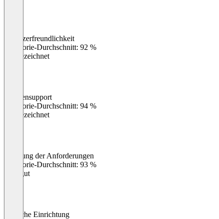
ausgelegt.
Benutzerfreundlichkeit
0
%
Kategorie-Durchschnitt: 92 %
Ausgezeichnet
Kundensupport
0
%
Kategorie-Durchschnitt: 94 %
Ausgezeichnet
Erfüllung der Anforderungen
0
%
Kategorie-Durchschnitt: 93 %
Sehr gut
Einfache Einrichtung
0
%