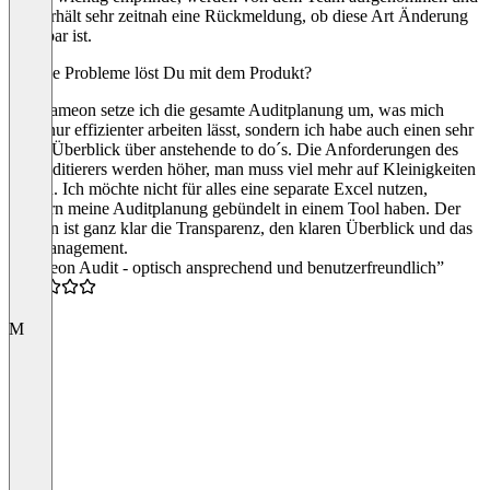
man erhält sehr zeitnah eine Rückmeldung, ob diese Art Änderung
machbar ist.
Welche Probleme löst Du mit dem Produkt?
Mit Kameon setze ich die gesamte Auditplanung um, was mich
nicht nur effizienter arbeiten lässt, sondern ich habe auch einen sehr
guten Überblick über anstehende to do´s. Die Anforderungen des
Akkreditierers werden höher, man muss viel mehr auf Kleinigkeiten
achten. Ich möchte nicht für alles eine separate Excel nutzen,
sondern meine Auditplanung gebündelt in einem Tool haben. Der
Nutzen ist ganz klar die Transparenz, den klaren Überblick und das
Zeitmanagement.
“Kameon Audit - optisch ansprechend und benutzerfreundlich”
4.5
M