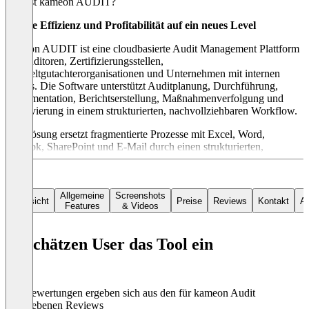
Was ist kameon AUDIT?
Bringe Effizienz und Profitabilität auf ein neues Level
kameon AUDIT ist eine cloudbasierte Audit Management Plattform
für Auditoren, Zertifizierungsstellen,
Umweltgutachterorganisationen und Unternehmen mit internen
Audits. Die Software unterstützt Auditplanung, Durchführung,
Dokumentation, Berichtserstellung, Maßnahmenverfolgung und
Archivierung in einem strukturierten, nachvollziehbaren Workflow.
Die Lösung ersetzt fragmentierte Prozesse mit Excel, Word,
Outlook, SharePoint und E-Mail durch einen strukturierten,
nachvollziehbaren Workflow. kameon AUDIT unterstützt
Normlogik, Nachweisführung, Multi-Site- und Multi-Standard-
Audits, Abweichungs- und Maßnahmenverfolgung sowie mobile
und offlinefähige Audits.
Allgemeine
Screenshots
Übersicht
Preise
Reviews
Kontakt
Al
Features
& Videos
Je nach Auditkontext stehen unterschiedliche Lösungsbereiche zur
Verfügung:
kameon AUDIT Core
für einzelne Auditoren und QM-
So schätzen User das Tool ein
Anwender,
kameon AUDIT Certification
für Zertifizierungsstellen
und Umweltgutachter sowie
kameon AUDIT Corporate
für
Unternehmen, die interne Audits, Maßnahmen und Reporting
zentral steuern möchten. Die Plattform ist DSGVO-konform,
Die Bewertungen ergeben sich aus den für kameon Audit
cloudbasiert und für regulierte Umgebungen mit europäischen
abgegebenen Reviews
Rechenzentren, Rollenrechten und sicherer Datenverarbeitung