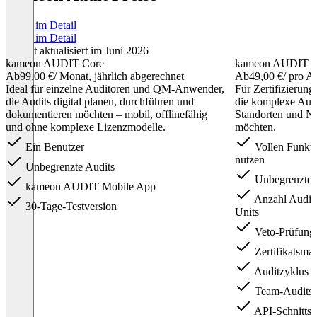
Preise im Detail
Preise im Detail
Zuletzt aktualisiert im Juni 2026
kameon AUDIT Core
kameon AUDIT Cer
Ab
99,00 €
/ Monat, jährlich abgerechnet
Ab
49,00 €
/ pro A
Ideal für einzelne Auditoren und QM-Anwender,
Für Zertifizierung
die Audits digital planen, durchführen und
die komplexe Aud
dokumentieren möchten – mobil, offlinefähig
Standorten und No
und ohne komplexe Lizenzmodelle.
möchten.
Ein Benutzer
Vollen Funkt
nutzen
Unbegrenzte Audits
Unbegrenzte 
kameon AUDIT Mobile App
Anzahl Audits
30-Tage-Testversion
Units
Veto-Prüfung
Zertifikatsma
Auditzyklus
Team-Audits
API-Schnittste