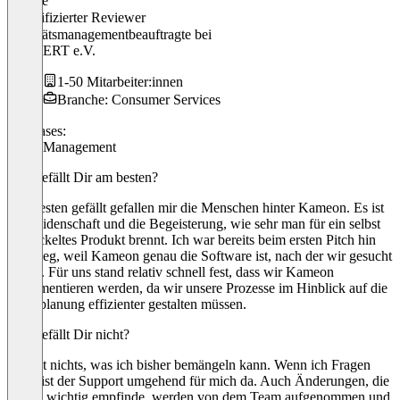
Nadine
Verifizierter Reviewer
Qualitätsmanagementbeauftragte
bei
GG-CERT e.V.
1-50 Mitarbeiter:innen
Branche: Consumer Services
Use cases:
Audit Management
Was gefällt Dir am besten?
Am besten gefällt gefallen mir die Menschen hinter Kameon. Es ist
die Leidenschaft und die Begeisterung, wie sehr man für ein selbst
entwickeltes Produkt brennt. Ich war bereits beim ersten Pitch hin
und weg, weil Kameon genau die Software ist, nach der wir gesucht
haben. Für uns stand relativ schnell fest, dass wir Kameon
implementieren werden, da wir unsere Prozesse im Hinblick auf die
Auditplanung effizienter gestalten müssen.
Was gefällt Dir nicht?
Es gibt nichts, was ich bisher bemängeln kann. Wenn ich Fragen
habe, ist der Support umgehend für mich da. Auch Änderungen, die
ich als wichtig empfinde, werden von dem Team aufgenommen und